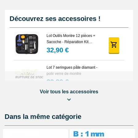
Découvrez ses accessoires !
Lot Outils Montre 12 pièces +
Sacoche - Réparation Kit
Horlogerie
32,90 €
Lot 7 seringues pâte diamant -
polir verre de montre
RUPTURE DE STOCK
39,90 €
Voir tous les accessoires
Pied à coulisse digital pas cher
16,90 €
Dans la même catégorie
Cloche de démontage horloger
anti poussière