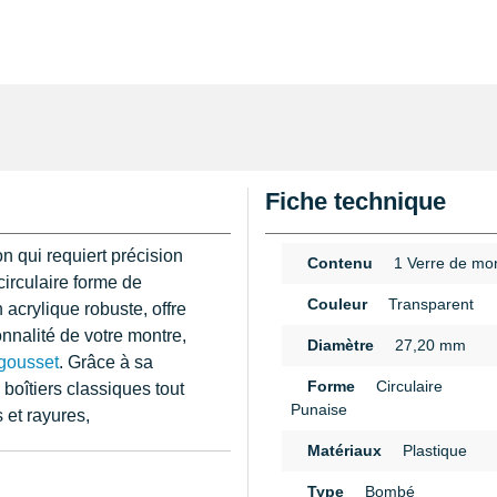
Fiche technique
n qui requiert précision
Contenu
1 Verre de mo
circulaire forme de
Couleur
Transparent
acrylique robuste, offre
onnalité de votre montre,
Diamètre
27,20 mm
gousset
. Grâce à sa
Forme
Circulaire
 boîtiers classiques tout
Punaise
 et rayures,
Matériaux
Plastique
n
s d'utiliser un
pied à
Type
Bombé