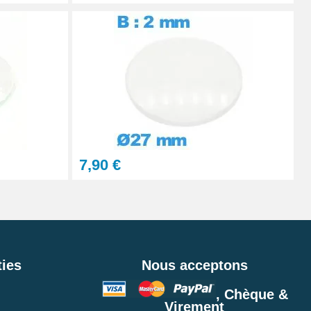
7,90 €
ies
Nous acceptons
, Chèque &
Virement