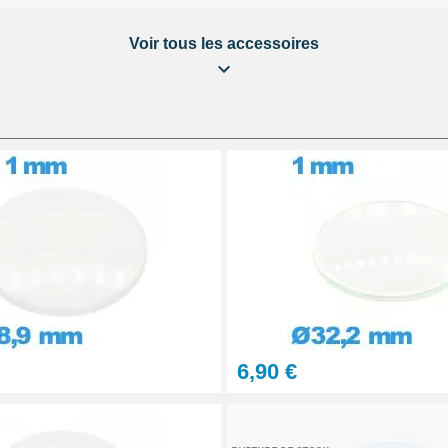
 tout type de lentille
Voir tous les accessoires
-S Hypo Cement avec
ration du matériau. Le
es et d’une installation
e longévité et esthétique
ière
aration Montre et Bijou
6,90 €