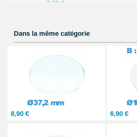
7,90 €
Enfin, pour fixer solidement une lentille grossissante ou
complémentaire sur ce verre, l'utilisation d'une
colle G
aiguille
garantit un collage propre et durable sans alté
Pied à coulisse digital pas cher
choix d’un verre adapté avec des caractéristiques exact
Dans la même catégorie
16,90 €
soignée est la clé d’une restauration réussie qui confèr
à la montre.
Cloche de démontage horloger anti pouss
14,90 €
Colle GS Hypo Cement Précision pour Rép
14,90 €
8,90 €
6,90 €
Presse Boitier Montre Verre
60,90 €