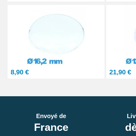
8,90 €
21,90 €
Envoyé de
Liv
France
dè