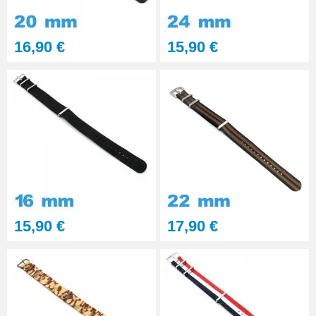
professionnel BERGEON
28,90 €
16,90 €
15,90 €
Pointeau de Pose Tête
Interchangeable
9,90 €
Kit Réparation Montre
Multifonction
23,90 €
15,90 €
17,90 €