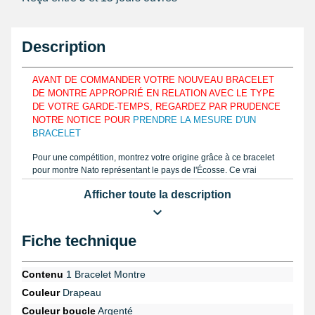
Description
AVANT DE COMMANDER VOTRE NOUVEAU BRACELET
DE MONTRE APPROPRIÉ EN RELATION AVEC LE TYPE
DE VOTRE GARDE-TEMPS, REGARDEZ PAR PRUDENCE
NOTRE NOTICE POUR
PRENDRE LA MESURE D'UN
BRACELET
Pour une compétition, montrez votre origine grâce à ce bracelet
pour montre Nato représentant le pays de l'Écosse. Ce vrai
bracelet Nato formé en nylon se révèle idéal pour vous, si vous
Afficher toute la description
êtes un amateur ou bien même un marin et que vous cherchez un
bracelet de montre spécial. D'une largeur de 22 mm, ce produit
tissu s'installe strictement à hauteur d'un boîtier de montre
possédant un entre-corne similaire. Cet article de réparation
Fiche technique
horloger 22 mm est composé à l'aide de tissu dans le but de
s'harmoniser aux pourtours de votre poignet. Procurez-vous
aisément la taille de votre bracelet de montre que vous souhaitez
Contenu
1 Bracelet Montre
réparer similaire à notre tutoriel en vidéo sur notre site internet
Couleur
Drapeau
avec un
pied à coulisse de précision
. Pour avoir la capacité de le
positionner avec plusieurs calibres, le bracelet montre tissu
Couleur boucle
Argenté