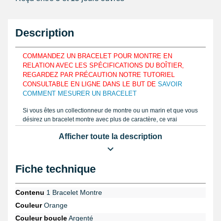
Description
COMMANDEZ UN BRACELET POUR MONTRE EN
RELATION AVEC LES SPÉCIFICATIONS DU BOÎTIER,
REGARDEZ PAR PRÉCAUTION NOTRE TUTORIEL
CONSULTABLE EN LIGNE DANS LE BUT DE
SAVOIR
COMMENT MESURER UN BRACELET
Si vous êtes un collectionneur de montre ou un marin et que vous
désirez un bracelet montre avec plus de caractère, ce vrai
bracelet montre Nato fabriqué en textile orange semble être
Afficher toute la description
parfait pour vous. Se mettant seulement à hauteur d'un boîtier
présentant un entrecorne de 20 mm maximum. Pour attacher et
confortablement s'ajuster aux formes d'un poignet, le produit 20
mm est conçu en tissu. Pour mesurer l'exemplaire de votre
Fiche technique
bracelet montre que vous souhaitez réparer, déterminez la
mesure à l'aide d'un
pied à coulisse numérique
ou une règle
similaire à notre notice proposé en ligne sur notre site internet.
Contenu
1 Bracelet Montre
S'accrochant à diverses dimensions sur un poignet, cet article de
Couleur
Orange
réparation montre tissu présente 13 perforations. Le bracelet de
montre 20 mm possède un bout rond. Ce produit horloger a une
Couleur boucle
Argenté