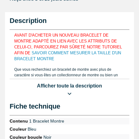
Description
AVANT D'ACHETER UN NOUVEAU BRACELET DE
MONTRE ADAPTÉ EN LIEN AVEC LES ATTRIBUTS DE
CELUI-CI, PARCOUREZ PAR SÛRETÉ NOTRE TUTORIEL
AFIN DE
SAVOIR COMMENT MESURER LA TAILLE D'UN
BRACELET MONTRE
Que vous recherchiez un bracelet de montre avec plus de
caractère si vous êtes un collectionneur de montre ou bien un
amateur, ce véritable bracelet Nato constitué en textile bleu
Afficher toute la description
apparaît idéal pour vous. Se réuni exclusivement sur un boîtier
affichant une mesure d'entre-corne mesurant 16 mm maximale.
Fabriqué en tissu afin de facilement s'harmoniser aux courbes
d'un poignet et de le maintenir normalement. Repérez le calibre
Fiche technique
correct de votre bracelet à utiliser tel que notre notice écrite
disponible gratuitement sur notre boutique grâce à un
pied à
coulisse à lecture numérique
. Comportant 13 niveaux de serrage
Contenu
1 Bracelet Montre
afin d'avoir la capacité de se régler à plusieurs longueurs, cet
Couleur
Bleu
article de réparation horloger se rattache à davantage
d'utilisateur. Ce produit horloger possède un bout rond. Fin, la
Couleur boucle
Noir