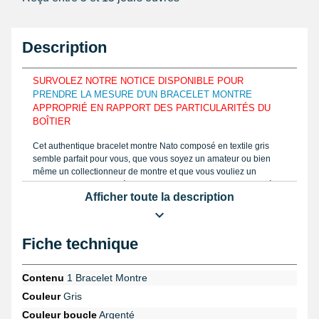
Description
SURVOLEZ NOTRE NOTICE DISPONIBLE POUR
PRENDRE LA MESURE D'UN BRACELET MONTRE
APPROPRIÉ EN RAPPORT DES PARTICULARITÉS DU
BOÎTIER
Cet authentique bracelet montre Nato composé en textile gris
semble parfait pour vous, que vous soyez un amateur ou bien
même un collectionneur de montre et que vous vouliez un
bracelet avec du caractère. Le bracelet de montre 20 mm est à
Afficher toute la description
faire coïncider à hauteur d'un boîtier de montre exposant un
entre-corne mesurant 20 mm maximum. Le bracelet montre 20
mm est élaboré avec du tissu dans le but de s'assortir aux formes
d'un poignet. Vous pouvez mesurer le gabarit de votre bracelet
Fiche technique
pour montre à commander, déterminez la mensuration au moyen
d'un
pied à coulisse numérique
ou une règle graduée comme le
guide consultable en ligne. Se mettant avec plusieurs
Contenu
1 Bracelet Montre
dimensions, l'article 20 mm comprend 13 perçages. Le beau
Couleur
Gris
bracelet possède un bout arrondis. Cet article tissu est fin avec
une taille en épaisseur de 1,2 mm. En changement d'un bracelet
Couleur boucle
Argenté