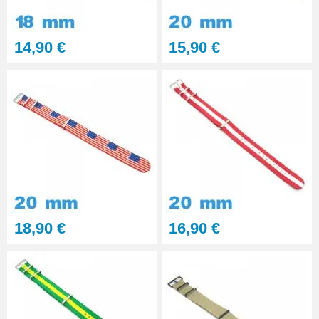
professionnel BERGEON
28,90 €
14,90 €
15,90 €
Pointeau de Pose Tête
Interchangeable
9,90 €
Kit Réparation Montre
Multifonction
23,90 €
18,90 €
16,90 €