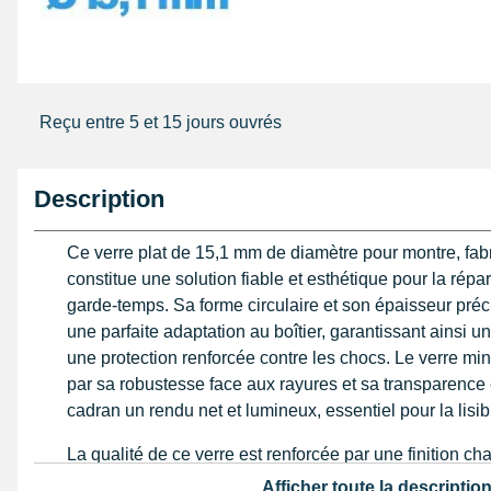
Reçu entre 5 et 15 jours ouvrés
Description
Ce verre plat de 15,1 mm de diamètre pour montre, fabr
constitue une solution fiable et esthétique pour la répa
garde-temps. Sa forme circulaire et son épaisseur pré
une parfaite adaptation au boîtier, garantissant ainsi u
une protection renforcée contre les chocs. Le verre miné
par sa robustesse face aux rayures et sa transparence
cadran un rendu net et lumineux, essentiel pour la lisibi
La qualité de ce verre est renforcée par une finition c
faciliter son insertion dans le boîtier tout en assurant u
Afficher toute la descriptio