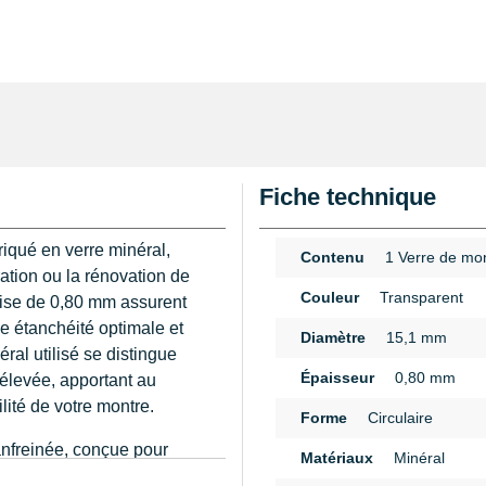
Fiche technique
iqué en verre minéral,
Contenu
1 Verre de mo
ration ou la rénovation de
Couleur
Transparent
cise de 0,80 mm assurent
ne étanchéité optimale et
Diamètre
15,1 mm
ral utilisé se distingue
Épaisseur
0,80 mm
 élevée, apportant au
lité de votre montre.
Forme
Circulaire
hanfreinée, conçue pour
Matériaux
Minéral
ne finition soignée. Cette
n