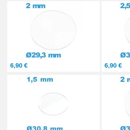
29,90 €
STOCK
PolyWatch anti rayure verre minéral
27,90 €
Presse Boitier Montre Verre
60,90 €
6,90 €
6,90 €
Pince pour Changer un Verre de Montre
41,90 €