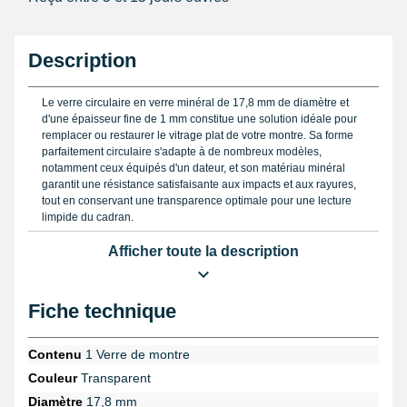
Description
Le verre circulaire en verre minéral de 17,8 mm de diamètre et
d'une épaisseur fine de 1 mm constitue une solution idéale pour
remplacer ou restaurer le vitrage plat de votre montre. Sa forme
parfaitement circulaire s'adapte à de nombreux modèles,
notamment ceux équipés d'un dateur, et son matériau minéral
garantit une résistance satisfaisante aux impacts et aux rayures,
tout en conservant une transparence optimale pour une lecture
limpide du cadran.
Il est important de souligner que ce type de verre ne se limite pas
Afficher toute la description
à l'horlogerie : il s'avère également parfaitement adapté pour des
applications industrielles ou décoratives comme les manomètres
et voltmètres, ainsi que les plafonniers intérieurs automobiles ou
Fiche technique
encore les hublots décoratifs de portes et meubles, grâce à sa
robustesse et son rendu esthétique transparent.
Contenu
1 Verre de montre
Avant toute manipulation, munissez-vous d'un pied à coulisse
Couleur
Transparent
précis afin de vérifier scrupuleusement le diamètre et l'épaisseur,
conditions essentielles à un montage réussi. Le retrait de l'ancien
Diamètre
17,8 mm