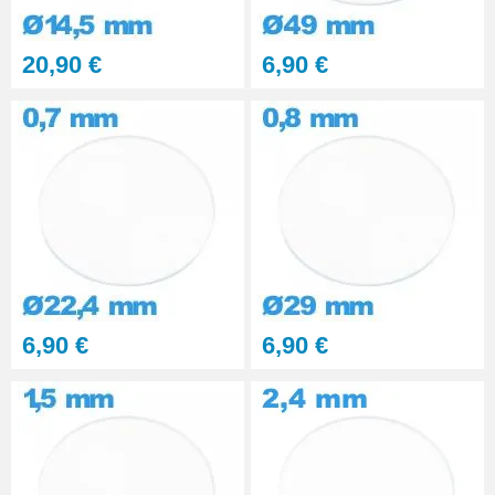
Kit polissage pâte diamantée
20,90 €
6,90 €
matériaux durs 6 seringues
RUPTURE DE STOCK
29,90 €
PolyWatch anti rayure verre
minéral
27,90 €
Presse Boitier Montre Verre
60,90 €
6,90 €
6,90 €
Pince pour Changer un Verre de
Montre
41,90 €