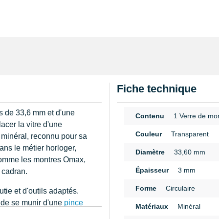
Fiche technique
is de 33,6 mm et d'une
Contenu
1 Verre de mo
acer la vitre d'une
Couleur
Transparent
re minéral, reconnu pour sa
ans le métier horloger,
Diamètre
33,60 mm
comme les montres Omax,
Épaisseur
3 mm
e cadran.
Forme
Circulaire
ie et d'outils adaptés.
é de se munir d'une
pince
Matériaux
Minéral
mager le boîtier. La pose
n