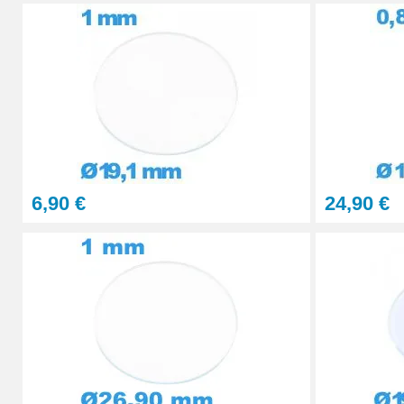
29,90 €
STOCK
PolyWatch anti rayure verre minéral
27,90 €
Presse Boitier Montre Verre
60,90 €
6,90 €
24,90 €
Pince pour Changer un Verre de Montre
41,90 €