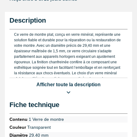
Description
Ce verre de montre plat, conçu en verre minéral, représente une
solution fiable et durable pour la réparation ou la restauration de
votre montre. Avec un diamètre précis de 29,40 mm et une
épaisseur maîtrisée de 1,5 mm, ce verre circulaire s'adapte
parfaitement aux appareils horlogers exigeant un ajustement
rigoureux. La finition chanfreinée confère à ce composant une
esthétique soignée tout en facilitant l’emboîtage et en renforçant
la résistance aux chocs éventuels. Le choix d'un verre minéral
plat de qualité est essentiel pour garantir à votre montre une
excellente lisibilité, une protection optimale contre les rayures
Afficher toute la description
modérées et une stabilité dimensionnelle durable dans le temps.
Il est primordial de vérifier soigneusement le diamètre extérieur
Fiche technique
avant toute installation afin d'assurer un ajustement parfait,
évitant ainsi tout risque de fuite ou de fragilisation de la structure.
Par ailleurs, la présence d'un chanfrein offre l'avantage d'une
Contenu
1 Verre de montre
intégration fluide, tout en limitant la prise de poussière sur les
Couleur
Transparent
bords et en facilitant un entretien régulier. Pour une pose
sécurisée, il est conseillé de travailler sur un support adapté ; le
Diamètre
29,40 mm