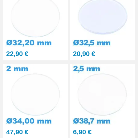
Kit polissage pâte diamantée
matériaux durs 6 seringues
RUPTURE DE STOCK
29,90 €
PolyWatch anti rayure verre
minéral
27,90 €
22,90 €
20,90 €
47,90 €
6,90 €