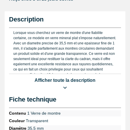
Description
Lorsque vous cherchez un verre de montre d'une fiabilite
certaine, ce modele en verre mineral plat s'impose naturellement.
Avec un diametre precise de 35,5 mm et une epaisseur fine de 1
mm, il s'adapte parfaitement aux montres circulaires demandant
un produit solide et d'une grande transparence. Ce verre est non
seulement ideal pour restituer la clarte du cadran, mais il offre
egalement une excellente resistance aux rayures quotidiennes,
ce qui en fait un choix privilegie pour ceux qui souhaitent
conserver l'integrite et l'elegance de leur montre sur le long
terme.
Afficher toute la description
Si vous envisagez de remplacer un verre usé ou casse, il est
recommande de vous equiper d'une
pince pour changer un verre
Fiche technique
de montre
, outil incontournable permettant d'effectuer l'operation
avec precision tout en evitant d'endommager le boitier ou le
mecanisme. Par ailleurs, pour proteger vos doigts pendant les
Contenu
1 Verre de montre
manipulations, n'hesitez pas a utiliser un
pack de doigtier de
Couleur
Transparent
protection taille L
. Ce petit investissement preserva votre adresse
tout au long du changement de verre et evitera tout glissement
Diamètre
35,5 mm