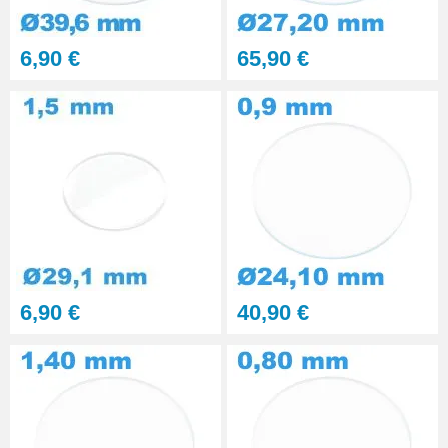
Kit polissage pâte diamantée
6,90 €
65,90 €
matériaux durs 6 seringues
RUPTURE DE STOCK
29,90 €
PolyWatch anti rayure verre
minéral
27,90 €
Presse Boitier Montre Verre
60,90 €
6,90 €
40,90 €
Pince pour Changer un Verre de
Montre
41,90 €