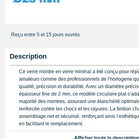
Reçu entre 5 et 15 jours ouvrés
Description
Ce verre montre en verre minéral a été conçu pour rép
amateurs comme des professionnels de l'horlogerie qui
qualité, précision et durabilité. Avec un diamètre préc
épaisseur fine de 2 mm, ce modèle circulaire plat s'ada
majorité des montres, assurant une étanchéité optimale
renforcée contre les chocs et les rayures. La finition ch
assemblage net et sécurisé, renforçant ainsi l'esthétiqu
en facilitant le remplacement.
Le verre minéral est reconnu pour sa robustesse supéri
Afficher toute la descriptio