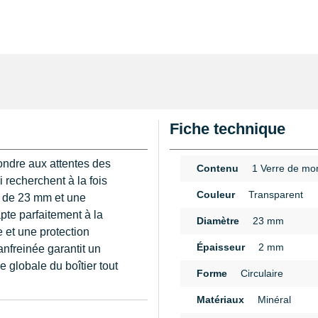
Fiche technique
ondre aux attentes des
Contenu
1 Verre de mo
 recherchent à la fois
Couleur
Transparent
is de 23 mm et une
pte parfaitement à la
Diamètre
23 mm
 et une protection
Épaisseur
2 mm
anfreinée garantit un
e globale du boîtier tout
Forme
Circulaire
Matériaux
Minéral
eure par rapport au verre
n