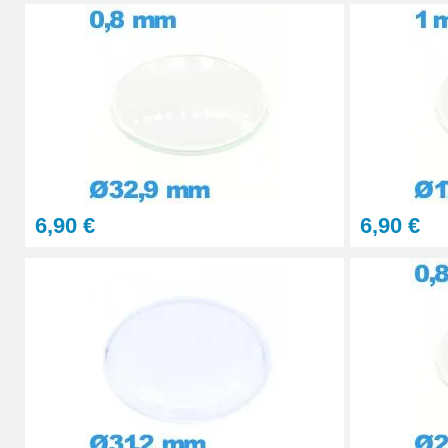
29,90 €
STOCK
PolyWatch anti rayure verre minéral
27,90 €
Presse Boitier Montre Verre
60,90 €
6,90 €
6,90 €
Pince pour Changer un Verre de Montre
41,90 €