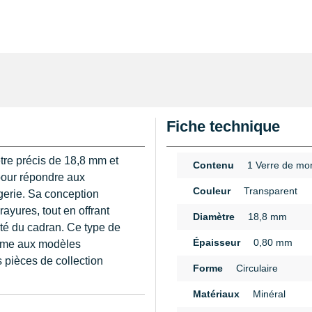
Fiche technique
tre précis de 18,8 mm et
Contenu
1 Verre de mo
pour répondre aux
Couleur
Transparent
gerie. Sa conception
ayures, tout en offrant
Diamètre
18,8 mm
ité du cadran. Ce type de
Épaisseur
0,80 mm
mme aux modèles
 pièces de collection
Forme
Circulaire
Matériaux
Minéral
pour garantir une
n