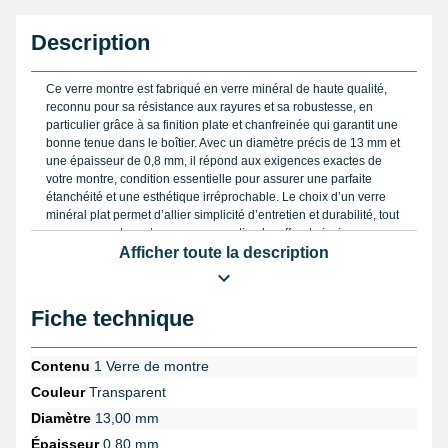
Description
Ce verre montre est fabriqué en verre minéral de haute qualité,
reconnu pour sa résistance aux rayures et sa robustesse, en
particulier grâce à sa finition plate et chanfreinée qui garantit une
bonne tenue dans le boîtier. Avec un diamètre précis de 13 mm et
une épaisseur de 0,8 mm, il répond aux exigences exactes de
votre montre, condition essentielle pour assurer une parfaite
étanchéité et une esthétique irréprochable. Le choix d’un verre
minéral plat permet d’allier simplicité d’entretien et durabilité, tout
en conservant une transparence optimale, offrant ainsi une
excellente lisibilité du cadran.
Afficher toute la description
Lors de la pose de ce verre circulaire, il est vivement conseillé
d’utiliser une pince spécifique, telle que la
pince pour verre de
Fiche technique
montre
, qui facilitera le positionnement sans risque de dommage.
Cette étape est cruciale pour ne pas compromettre le calibrage et
pour garantir une installation stable et uniforme. Par ailleurs, pour
Contenu
1 Verre de montre
manipuler en toute sécurité vos outils et éviter toute blessure,
Couleur
Transparent
l’usage d’un
doigtier cuir de protection horlogerie bijouterie bout
fermé
est recommandé, notamment lors du démontage ou du
Diamètre
13,00 mm
montage de votre verre.
Épaisseur
0,80 mm