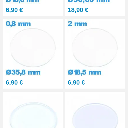
Kit polissage pâte diamantée
6,90 €
18,90 €
matériaux durs 6 seringues
RUPTURE DE STOCK
29,90 €
PolyWatch anti rayure verre
minéral
27,90 €
Presse Boitier Montre Verre
60,90 €
6,90 €
6,90 €
Pince pour Changer un Verre de
Montre
41,90 €