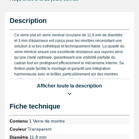
Description
Ce verre plat en verre minéral circulaire de 11,9 mm de diamètre
et 1 mm d'épaisseur est conçu pour les montres nécessitant une
solution à la fois esthétique et techniquement fiable. La qualité du
verre minéral assure une excellente résistance aux rayures ainsi
qu’une clarté optimale, garantissant une visibilité parfaite du
cadran tout en protégeant efficacement le mécanisme interne. Sa
finition plate facilite le montage et garantit une intégration
harmonieuse avec le boîtier, particulièrement sur des montres
modernes ou classiques qui requièrent un verre précis et
durable.
Afficher toute la description
Il est primordial de choisir un diamètre exact comme celui-ci, sous
peine de compromettre l’étanchéité ou la tenue du verre dans le
Fiche technique
boîtier. Pour réaliser une mesure précise et éviter toute erreur, un
pied à coulisse de précision
est vivement recommandé. Lors du
remplacement, l’usage d’outils adaptés tels que la
pince de verre
Contenu
1 Verre de montre
facilite l’extraction de l’ancien verre sans risque de dommage.
Couleur
Transparent
Pour parfaire la finition et éliminer les micro-rayures, le
kit pour
polir le verre d'une montre
est l’accessoire adéquat.
Diamètre
11,9 mm