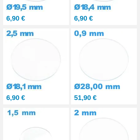
Kit polissage pâte diamantée
6,90 €
6,90 €
matériaux durs 6 seringues
RUPTURE DE STOCK
29,90 €
PolyWatch anti rayure verre
minéral
27,90 €
Presse Boitier Montre Verre
60,90 €
6,90 €
51,90 €
Pince pour Changer un Verre de
Montre
41,90 €