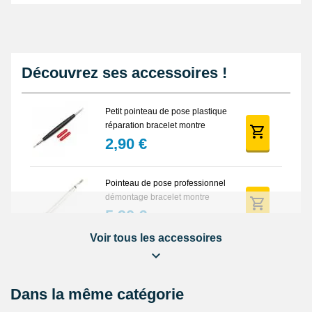
authentique bracelet Nato mesure 265 mm en longueur. Cet
article de réparation horloger tissu est waterproof.
Découvrez ses accessoires !
Petit pointeau de pose plastique
réparation bracelet montre
2,90 €
Pointeau de pose professionnel
démontage bracelet montre
5,90 €
Voir tous les accessoires
Lot Outils Montre 12 pièces +
Sacoche - Réparation Kit
Horlogerie
32,90 €
Dans la même catégorie