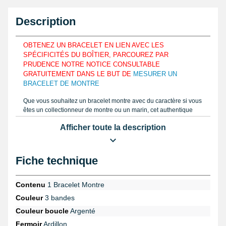
Description
OBTENEZ UN BRACELET EN LIEN AVEC LES
SPÉCIFICITÉS DU BOÎTIER, PARCOUREZ PAR
PRUDENCE NOTRE NOTICE CONSULTABLE
GRATUITEMENT DANS LE BUT DE
MESURER UN
BRACELET DE MONTRE
Que vous souhaitez un bracelet montre avec du caractère si vous
êtes un collectionneur de montre ou un marin, cet authentique
bracelet pour montre N.A.T.O fabriqué en nylon noir / rouge est
Afficher toute la description
parfait pour vous. Le bracelet montre 22 mm se réuni uniquement
à hauteur d'un boîtier d'une montre dévoilant un entrecorne de 22
mm maximale. Fait de tissu, il peut servir afin d'épouser les lignes
de votre poignet et de confortablement le maintenir. Évaluez la
Fiche technique
proportion grâce à un
pied à coulisse
ou une règle similaire à la
notice écrite et examinez la bonne dimension de votre bracelet
de montre à disposer. Se positionnant à diverses tailles, le
Contenu
1 Bracelet Montre
bracelet montre possède 13 perçages. Ce beau bracelet montre
Couleur
3 bandes
possède un bout arrondis. Le bracelet 22 mm est fin avec une
épaisseur de 1,2mm. Fait pour un changement idéal pour un
Couleur boucle
Argenté
bracelet pour montre cassé ou usé.
Fermoir
Ardillon