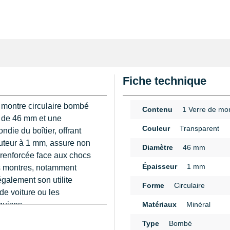
Fiche technique
r montre circulaire bombé
Contenu
1 Verre de mo
s de 46 mm et une
Couleur
Transparent
die du boîtier, offrant
uteur à 1 mm, assure non
Diamètre
46 mm
 renforcée face aux chocs
Épaisseur
1 mm
es montres, notamment
également son utilite
Forme
Circulaire
de voiture ou les
equises.
Matériaux
Minéral
n
Type
Bombé
 est essentiel de mesurer