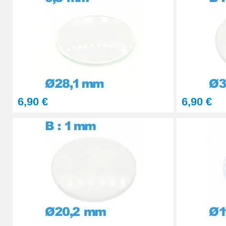
PolyWatch anti rayure verre minéral
27,90 €
Presse Boitier Montre Verre
60,90 €
6,90 €
6,90 €
Pince pour Changer un Verre de Montre
41,90 €