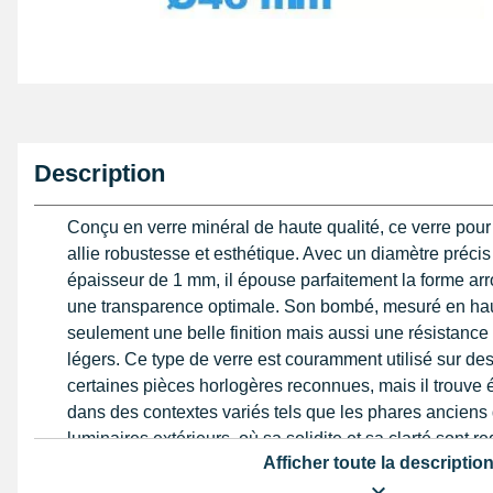
Description
Conçu en verre minéral de haute qualité, ce verre pou
allie robustesse et esthétique. Avec un diamètre préci
épaisseur de 1 mm, il épouse parfaitement la forme arron
une transparence optimale. Son bombé, mesuré en ha
seulement une belle finition mais aussi une résistance
légers. Ce type de verre est couramment utilisé sur d
certaines pièces horlogères reconnues, mais il trouve 
dans des contextes variés tels que les phares anciens 
luminaires extérieurs, où sa solidite et sa clarté sont r
Afficher toute la descriptio
Lorsqu'il s'agit de restauration ou de remplacement, il