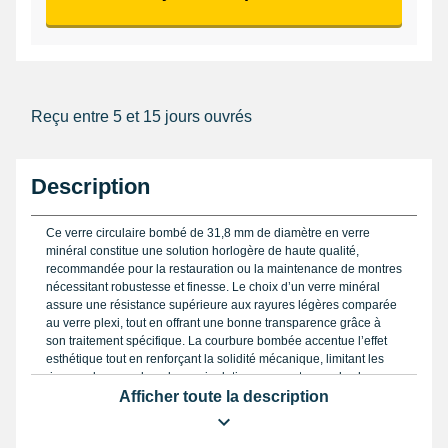
Reçu entre 5 et 15 jours ouvrés
Description
Ce verre circulaire bombé de 31,8 mm de diamètre en verre
minéral constitue une solution horlogère de haute qualité,
recommandée pour la restauration ou la maintenance de montres
nécessitant robustesse et finesse. Le choix d’un verre minéral
assure une résistance supérieure aux rayures légères comparée
au verre plexi, tout en offrant une bonne transparence grâce à
son traitement spécifique. La courbure bombée accentue l’effet
esthétique tout en renforçant la solidité mécanique, limitant les
risques de casse lors de manipulations courantes ou de chocs
modérés.
Afficher toute la description
Pour garantir un ajustement parfait, il est impératif d’avoir une
mesure précise du diamètre. Le recours à un pied à coulisse