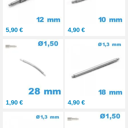
À configurer
Gros pointeau de pose
manipulation bracelet montre
5,90 €
4,90 €
4,90 €
Pointeau de pose à 2 têtes
7,90 €
Outil pointeau de pose suisse
professionnel BERGEON
28,90 €
1,90 €
4,90 €
Pointeau de Pose Tête
Interchangeable
9,90 €