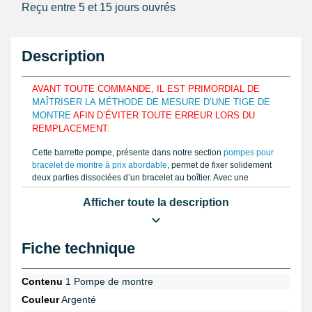
Reçu entre 5 et 15 jours ouvrés
Description
AVANT TOUTE COMMANDE, IL EST PRIMORDIAL DE
MAÎTRISER LA MÉTHODE DE MESURE D’UNE TIGE DE
MONTRE
AFIN D’ÉVITER TOUTE ERREUR LORS DU
REMPLACEMENT.
Cette barrette pompe, présente dans notre section
pompes pour
bracelet de montre à prix abordable
, permet de fixer solidement
deux parties dissociées d’un bracelet au boîtier. Avec une
longueur de 10 mm, elle convient parfaitement pour un
Afficher toute la description
remplacement simple et fiable. Sa finition argentée alliée à une
épaisseur standard de 1,5 mm garantit un assemblage robuste et
durable. La structure droite de cette pompe intègre un ressort
interne qui pousse les extrémités, ajustable uniquement d’un côté
Fiche technique
grâce à son design téléscopique, ce qui assure un maintien
optimal dans un boîtier de 10 mm. Ce composant horloger,
fabriqué en acier inoxydable de qualité ISOSWISS en Suisse,
Contenu
1 Pompe de montre
offre une haute résistance à la corrosion et à l’usure.
Couleur
Argenté