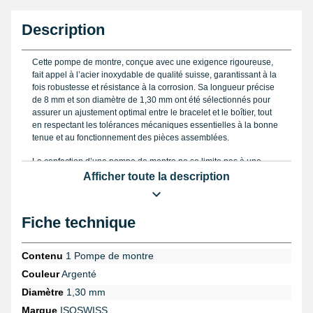
Description
Cette pompe de montre, conçue avec une exigence rigoureuse,
fait appel à l’acier inoxydable de qualité suisse, garantissant à la
fois robustesse et résistance à la corrosion. Sa longueur précise
de 8 mm et son diamètre de 1,30 mm ont été sélectionnés pour
assurer un ajustement optimal entre le bracelet et le boîtier, tout
en respectant les tolérances mécaniques essentielles à la bonne
tenue et au fonctionnement des pièces assemblées.
La confection d’une pompe de montre ne se limite pas à une
simple tige métallique ; ici, le contour chanfreiné joue un rôle
Afficher toute la description
fondamental dans la facilité d’insertion et de fixation, réduisant
les risques d’usure prématurée tout en offrant une meilleure
ergonomie lors du montage. Chaque détail compte, et
Fiche technique
l’épaulement simple de cette pompe assure une stabilité et une
compatibilité avec la majorité des bracelets, évitant tout jeu
susceptible de compromettre la sécurité du bracelet.
Contenu
1 Pompe de montre
Couleur
Argenté
Pour obtenir un résultat à la hauteur des exigences horlogères,
l’utilisation d’un outil précis tel qu’un
pied à coulisse électronique
Diamètre
1,30 mm
est vivement recommandée. Cet instrument permet de vérifier le
Marque
ISOSWISS
diamètre exact nécessaire avant l’achat et d’éviter ainsi toute