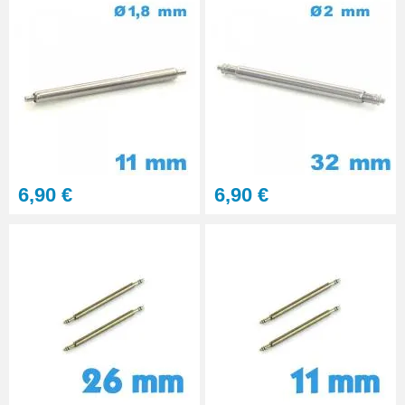
Pointeau de pose à 2 têtes
7,90 €
Outil pointeau de pose suisse
professionnel BERGEON
28,90 €
6,90 €
6,90 €
Pointeau de Pose Tête
Interchangeable
9,90 €
Kit Réparation Montre
Multifonction
23,90 €