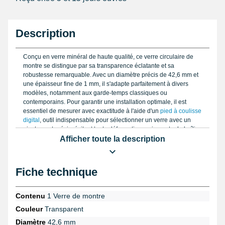
Description
Conçu en verre minéral de haute qualité, ce verre circulaire de
montre se distingue par sa transparence éclatante et sa
robustesse remarquable. Avec un diamètre précis de 42,6 mm et
une épaisseur fine de 1 mm, il s'adapte parfaitement à divers
modèles, notamment aux garde-temps classiques ou
contemporains. Pour garantir une installation optimale, il est
essentiel de mesurer avec exactitude à l'aide d'un
pied à coulisse
digital
, outil indispensable pour sélectionner un verre avec un
ajustement précis, évitant toute déformation ou jeu entre le boîtier
et le verre.
Afficher toute la description
L'entretien et la finition de ce type de verre minéral peuvent être
perfectionnés grâce à des produits adaptés : pour rendre la
Fiche technique
surface parfaitement lisse, utilisez ce
chiffon de polissage
spécialisé
, conçu pour nettoyer et entretenir les montres tout en
respectant la délicatesse des matières. Lors de la manipulation,
Contenu
1 Verre de montre
surtout sur des montres de collection ou fragiles, privilégiez le
Couleur
Transparent
doigtier latex crème taille S
qui protège efficacement contre les
traces de doigts et évite tout risque d’abrasion.
Diamètre
42,6 mm