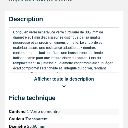
Description
Conçu en verre minéral, ce verre circulaire de 30,7 mm de
diamètre et 1 mm d'épaisseur se distingue par sa qualité
rigoureuse et sa précision dimensionnelle. Le choix de ce
matériau assure une résistance adaptée aux montres
contemporaines tout en offrant une transparence optimale
indispensable pour une lecture claire du cadran. Lors du
remplacement, la justesse du diamètre est primordiale : un léger
écart compromet l’étanchéité et l’intégrité du boîtier, rendant
nécessaire l’usage d’un
pied à coulisse de précision
afin
d’obtenir des mesures parfaitement fiables. En atelier, un
Afficher toute la description
chanfrein soigné autour du contour facilite l’ajustement et
contribue à un maintien efficace sous la lunette.
Fiche technique
Pour garantir un polissage optimal du verre minéral, le
kit de pâte
diamantée pour polissage
s’avère indispensable. Cette étape
améliore la clarté et élimine les micro-rayures, conditions sine
Contenu
1 Verre de montre
qua non pour atteindre un résultat professionnel. Lors du
Couleur
Transparent
montage, l’emploi d’une
pince pour verre de montre
garantit un
positionnement sans risque de détérioration.
Diamètre
25,60 mm