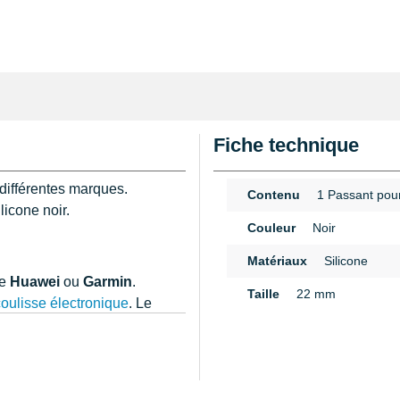
Fiche technique
différentes marques.
Contenu
1 Passant pour
licone noir.
Couleur
Noir
Matériaux
Silicone
ue
Huawei
ou
Garmin
.
Taille
22 mm
coulisse électronique
. Le
e si vous ne savez pas
n