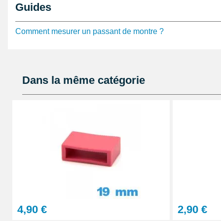
Guides
Voici la liste des modèles de
montre connectée
qui s
silicone noir :
Comment mesurer un passant de montre ?
Huawei GT2 46 mm
Garmin Forerunner 935 GPS Running
Garmin Approach S60
Garmin Vivoactive 4
Dans la même catégorie
4,90 €
2,90 €