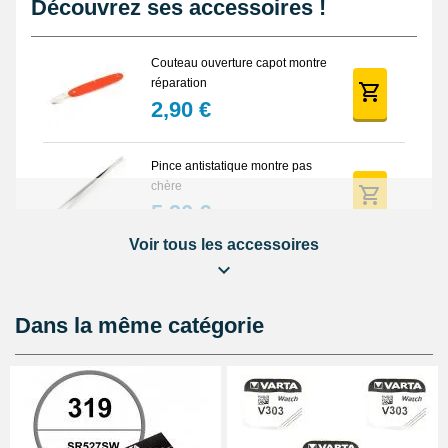
Découvrez ses accessoires !
Couteau ouverture capot montre
réparation
2,90 €
Pince antistatique montre pas
chère
5,90 €
Voir tous les accessoires
Balle synthétique pas chère
ouverture montre fond vissé
4,90 €
Dans la même catégorie
Lunette grossissante - Loupe
Horloger et LED
22,90 €