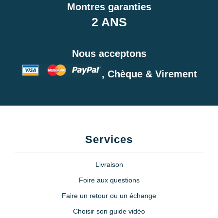
Montres garanties
2 ANS
Monocle loupe horloger à pince
Zoom X10
15,90 €
Nous acceptons
, Chèque & Virement
Loupe montre puissance
grossissement X5
6,90 €
Etau montre horlogerie
Services
7,90 €
Livraison
Lubrijoint – Graisse pour Joint
Foire aux questions
de Montre étanche
Faire un retour ou un échange
8,90 €
Choisir son guide vidéo