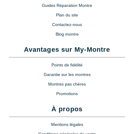
Guides Réparation Montre
Poire soufflante anti poussière +
brosse
Plan du site
5,90 €
Contactez-nous
Blog montre
Poire soufflante pour appareil
photo et montre
Avantages sur My-Montre
9,90 €
Points de fidélité
Loupe horloger serre tête
Garantie sur les montres
11,90 €
Montres pas chères
Promotions
Loupe à oeil 3x
À propos
6,90 €
Mentions légales
Conditions générales de vente