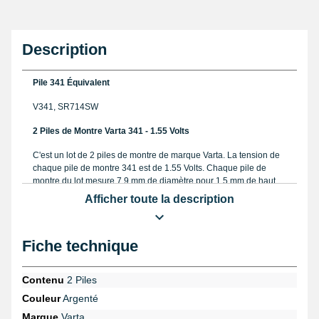
Description
Pile 341 Équivalent
V341, SR714SW
2 Piles de Montre Varta 341 - 1.55 Volts
C'est un lot de 2 piles de montre de marque Varta. La tension de
chaque pile de montre 341 est de 1.55 Volts. Chaque pile de
montre du lot mesure 7,9 mm de diamètre pour 1,5 mm de haut.
Vérifiez que le modèle de pile de votre montre correspond à celle
Afficher toute la description
que vous souhaitez commander.
Fiche technique
Suivez le guide pour
changer une pile de montre
lors de votre
réparation. Utilisez nos
outils de réparation montre
.
Contenu
2 Piles
Couleur
Argenté
Marque
Varta