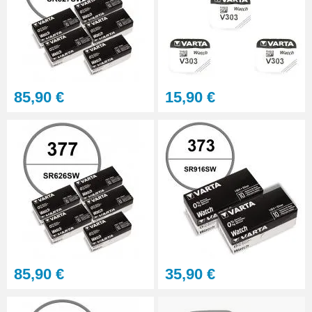
Support réparation de boîtier de
montre pas cher
9,90 €
Clé d'ouverture pour boîtier à
85,90 €
15,90 €
fond vissé large
27,90 €
Kit Tournevis montre de
précision
15,90 €
Loupe grossissante 10X avec
LED
8,90 €
85,90 €
35,90 €
Loupe grossissante 10X