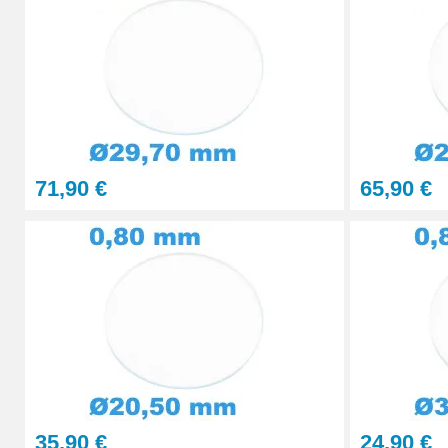
Presse Boitier Montre Verre
60,90 €
Pince pour Changer un Verre de Montre
41,90 €
71,90 €
65,90 €
35,90 €
24,90 €