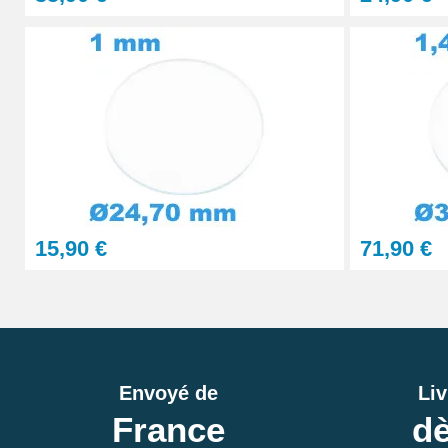
15,90 €
71,90 €
Envoyé de
Liv
France
dè