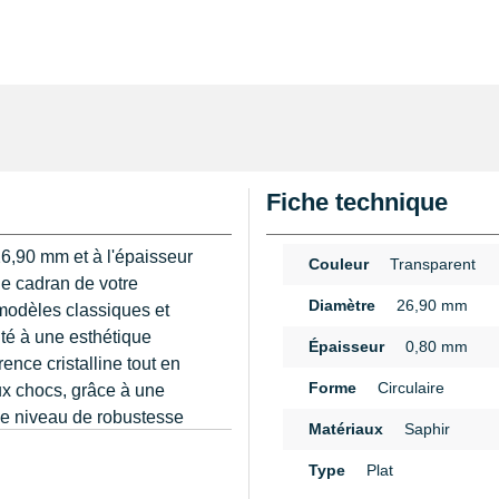
Fiche technique
26,90 mm et à l'épaisseur
Couleur
Transparent
le cadran de votre
Diamètre
26,90 mm
 modèles classiques et
ité à une esthétique
Épaisseur
0,80 mm
ence cristalline tout en
Forme
Circulaire
ux chocs, grâce à une
Ce niveau de robustesse
Matériaux
Saphir
 telles que celles signées
n
alement parfaitement à la
Type
Plat
e pièces de collection.