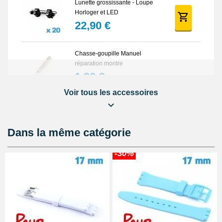
Lunette grossissante - Loupe
Horloger et LED
22,90 €
Chasse-goupille Manuel
réparation montre
1,90 €
Voir tous les accessoires
À configurer
Dans la même catégorie
Loupe grossissante 10X avec
-30%
LED
8,90 €
Loupe grossissante 10X
6,90 €