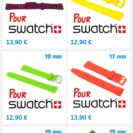
Pied à coulisse digital pas cher
16,90 €
Monocle loupe horloger à pince
13,90 €
12,90 €
Zoom X10
15,90 €
Loupe montre puissance
grossissement X5
6,90 €
12,90 €
13,90 €