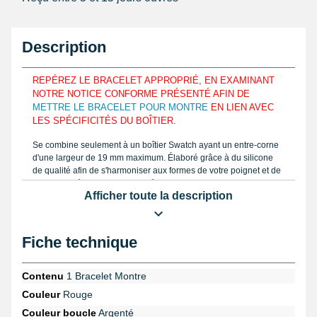
Description
REPÉREZ LE BRACELET APPROPRIÉ, EN EXAMINANT
NOTRE NOTICE CONFORME PRÉSENTÉ AFIN DE
METTRE LE BRACELET POUR MONTRE
EN LIEN AVEC
LES SPÉCIFICITÉS DU BOÎTIER.
Se combine seulement à un boîtier Swatch ayant un entre-corne
d'une largeur de 19 mm maximum. Élaboré grâce à du silicone
de qualité afin de s'harmoniser aux formes de votre poignet et de
le garder idéalement positionné. Mesurez la mensuration d'un
Afficher toute la description
bracelet pour montre que vous tenez à réparer similaire à notre
guide en vidéo avec une règle et commandez le calibre correct.
Pour être apte à s'ajuster avec différentes tailles de poignet, il
comprend 9 orifices et s'accomode à encore plus de personne.
Fiche technique
Bracelet Silicone Rouge pour montre Swatch
19 mm en détail
Contenu
1 Bracelet Montre
Un bracelet Swatch fatigué exige d'être retiré avec un
chasse-
Couleur
Rouge
goupille pas cher
issu de la rubrique
outil montre
. D'une largeur
Couleur boucle
Argenté
de 19 mm et 207 mm de long, le produit est réalisé à l'aide de