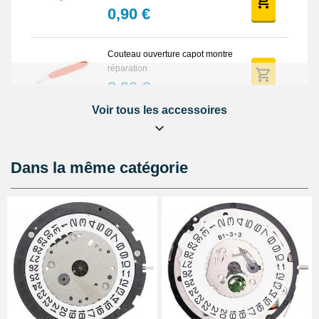
0,90 €
Couteau ouverture capot montre
réparation
2,90 €
Voir tous les accessoires
Pince antistatique montre pas
chère
5,90 €
Dans la même catégorie
Balle synthétique pas chère
ouverture montre fond vissé
4,90 €
Lunette grossissante - Loupe
Horloger et LED
22,90 €