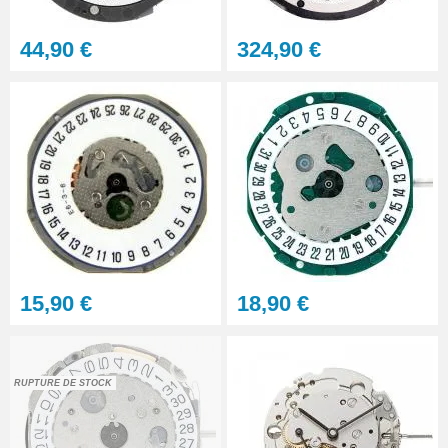
Support réparation de boîtier de
44,90 €
324,90 €
montre pas cher
9,90 €
Clé d'ouverture pour boîtier à
fond vissé large
27,90 €
Kit Tournevis montre de
précision
15,90 €
15,90 €
18,90 €
Loupe grossissante 10X avec
LED
RUPTURE DE STOCK
8,90 €