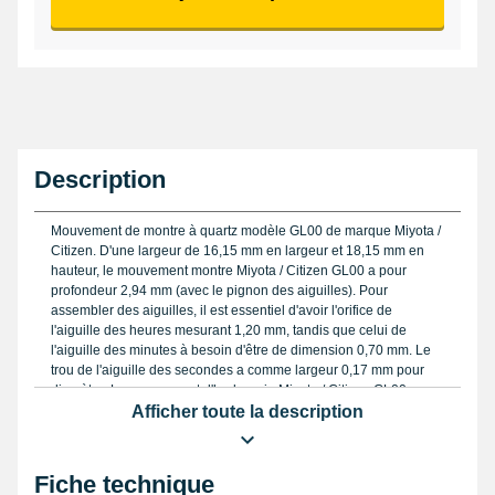
Description
Mouvement de montre à quartz modèle GL00 de marque Miyota /
Citizen. D'une largeur de 16,15 mm en largeur et 18,15 mm en
hauteur, le mouvement montre Miyota / Citizen GL00 a pour
profondeur 2,94 mm (avec le pignon des aiguilles). Pour
assembler des aiguilles, il est essentiel d'avoir l'orifice de
l'aiguille des heures mesurant 1,20 mm, tandis que celui de
l'aiguille des minutes à besoin d'être de dimension 0,70 mm. Le
trou de l'aiguille des secondes a comme largeur 0,17 mm pour
diamètre. Le mouvement d'horlogerie Miyota / Citizen GL00
fonctionne grâce à une
Afficher toute la description
Pile AG1 LR621 montre bouton pas chère
alcaline
. La
stem
(fournie)
du gabarit du mouvement de montre
est la référence 065-547. Le mouvement montre Miyota / Citizen
a la date. Formé au Japon.
Fiche technique