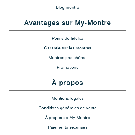
Blog montre
Poire soufflante anti poussière +
brosse
Avantages sur My-Montre
5,90 €
Points de fidélité
Poire soufflante pour appareil
photo et montre
Garantie sur les montres
9,90 €
Montres pas chères
Promotions
Loupe horloger serre tête
À propos
11,90 €
Mentions légales
Loupe à oeil 3x
Conditions générales de vente
6,90 €
À propos de My-Montre
Paiements sécurisés