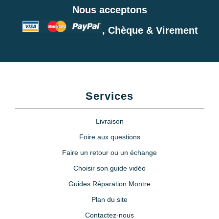
5,90 €
Nous acceptons
, Chèque & Virement
Monocle loupe horloger à pince
Zoom X10
15,90 €
Loupe montre puissance
grossissement X5
Services
6,90 €
Livraison
Etau montre horlogerie
Foire aux questions
Faire un retour ou un échange
7,90 €
Choisir son guide vidéo
Guides Réparation Montre
Lubrijoint – Graisse pour Joint
de Montre étanche
Plan du site
8,90 €
Contactez-nous