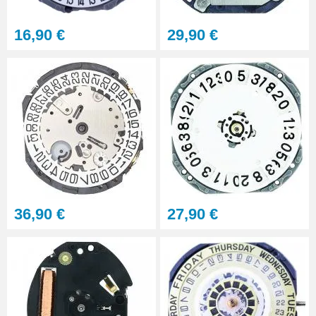
Clé d'ouverture pour boîtier à
16,90 €
29,90 €
fond vissé large
27,90 €
Kit Tournevis montre de
précision
15,90 €
Loupe grossissante 10X avec
LED
8,90 €
36,90 €
27,90 €
Loupe grossissante 10X
6,90 €