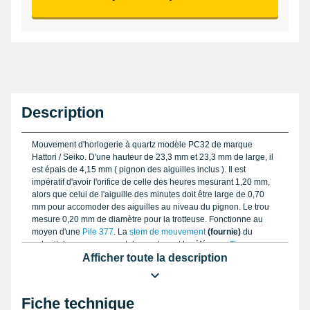
Description
Mouvement d'horlogerie à quartz modèle PC32 de marque
Hattori / Seiko. D'une hauteur de 23,3 mm et 23,3 mm de large, il
est épais de 4,15 mm ( pignon des aiguilles inclus ). Il est
impératif d'avoir l'orifice de celle des heures mesurant 1,20 mm,
alors que celui de l'aiguille des minutes doit être large de 0,70
mm pour accomoder des aiguilles au niveau du pignon. Le trou
mesure 0,20 mm de diamètre pour la trotteuse. Fonctionne au
moyen d'une
Pile 377
. La
stem de mouvement
(fournie)
du
gabarit de ce mouvement de montre est la référence
Tige
remontoir montre Stem Hattory - Model : 354.300
Afficher toute la description
. Ce mouvement
de montre Hattori / Seiko comprend la fonctionnalité "date".
Conçu au Japon.
Fiche technique