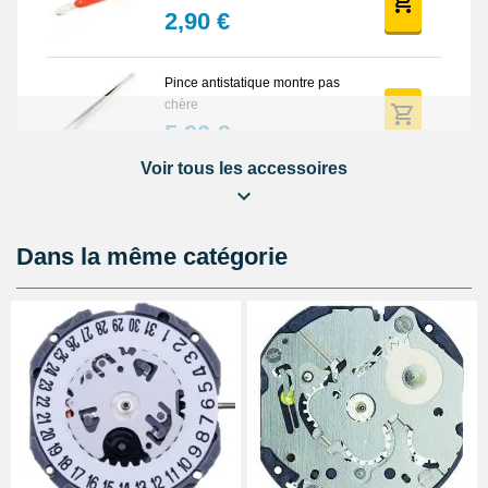
2,90 €
Pince antistatique montre pas
chère
5,90 €
Voir tous les accessoires
Balle synthétique pas chère
ouverture montre fond vissé
4,90 €
Dans la même catégorie
Lunette grossissante - Loupe
Horloger et LED
22,90 €
Support réparation de boîtier de
montre pas cher
9,90 €