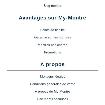
Blog montre
Poire soufflante anti poussière +
brosse
Avantages sur My-Montre
5,90 €
Points de fidélité
Poire soufflante pour appareil
photo et montre
Garantie sur les montres
9,90 €
Montres pas chères
Promotions
Loupe horloger serre tête
À propos
11,90 €
Mentions légales
Loupe à oeil 3x
Conditions générales de vente
6,90 €
À propos de My-Montre
Paiements sécurisés
Pile pour Montre SR626SW 377