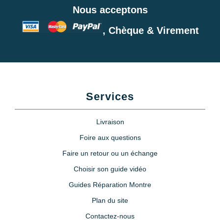
5,90 €
Nous acceptons
, Chèque & Virement
Monocle loupe horloger à pince
Zoom X10
15,90 €
Loupe montre puissance
grossissement X5
Services
6,90 €
Livraison
Etau montre horlogerie
Foire aux questions
Faire un retour ou un échange
7,90 €
Choisir son guide vidéo
Guides Réparation Montre
Lubrijoint – Graisse pour Joint
de Montre étanche
Plan du site
8,90 €
Contactez-nous