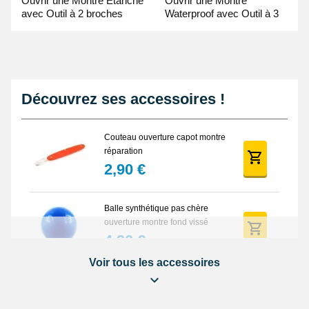
Ouvrir une Montre Étanche
Ouvrir une Montre
avec Outil à 2 broches
Waterproof avec Outil à 3
Guide Vidéo
broches Guide Vidéo
Découvrez ses accessoires !
Couteau ouverture capot montre
réparation
2,90 €
Balle synthétique pas chère
ouverture montre fond vissé
4,90 €
Voir tous les accessoires
Clé d'ouverture pour boîtier à
fond vissé large