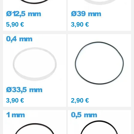
Outil réparation montre dévisser
les capots vissés
6,90 €
5,90 €
3,90 €
Outil d'ouverture de montre à
fond clipsé
5,90 €
Lubrijoint – Graisse pour Joint
de Montre étanche
8,90 €
3,90 €
2,90 €