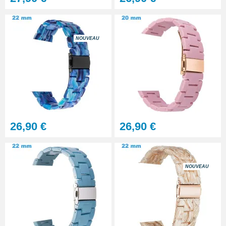
23,90 €
Bloc Support - Outil Reparation
NOUVEAU
Bracelet Montre
5,90 €
Kit Chasse Goupille Montre
diam. 0,40 à 2 mm
44,90 €
26,90 €
26,90 €
Kit Ajuster un Bracelet Acier
36,90 €
NOUVEAU
Kit Réparation Montre
Multifonction
23,90 €