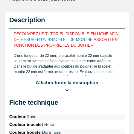
Description
DÉCOUVREZ LE TUTORIEL DISPONIBLE EN LIGNE AFIN
DE
MESURER UN BRACELET DE MONTRE
ASSORTI EN
FONCTION DES PROPRIÉTÉS DU BOÎTIER
D'une longueur de 22 mm, le bracelet montre 22 mm s'ajuste
seulement avec un boîtier dévoilant un entre-corne adéquat.
Dans le but de s'adapter aux courbes du poignet, le bracelet
montre 22 mm est formé avec du résine. Évaluez la dimension
avec un
pied à coulisse
ou une règle graduée tel que le guide
Afficher toute la description
consultable en ligne sur My-Montre et mesurez le bon modèle de
votre bracelet pour montre que vous voulez réparer. Comprenant
la boucle déployant, le bracelet de montre 22 mm est formé à
l'aide de résine.
Fiche technique
Il est à combiner à hauteur d'un boîtier d'une montre avec une
pompe pour montre
. Il est nécessaire d'acheter le
pointeau de
Couleur
Rose
pose professionnel de précision - 2 têtes réparation montre
en
Couleur bracelet
Rose
provenance de la rubrique
outil montre
si vous souhaitez enlever
un ancien bracelet pour montre usagé. La page
montre Geneva
Couleur boucle
Doré rose