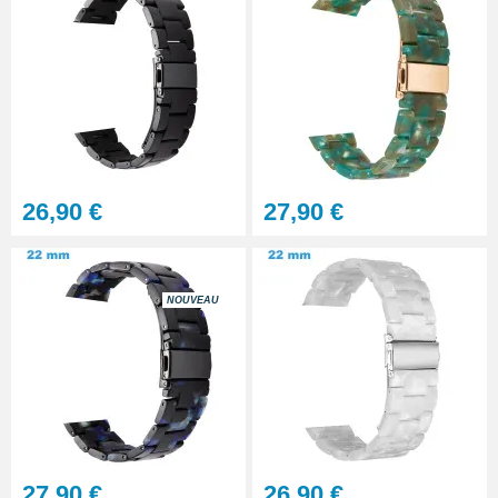
montre - 12 outils
32,90 €
Marteau d'horlogerie
professionnel
8,90 €
26,90 €
27,90 €
Chasse Goupille Montre
Professionnel
20,90 €
NOUVEAU
Porte-bracelet réparation montre
5,90 €
Kit Reparer Bracelet Montre
Metal
27,90 €
26,90 €