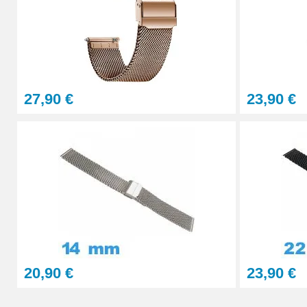
Sacoche pour réparation de montre - 12 ou
32,90 €
27,90 €
23,90 €
Marteau d'horlogerie professionnel
8,90 €
Chasse Goupille Montre Professionnel
20,90 €
Porte-bracelet réparation montre
20,90 €
23,90 €
5,90 €