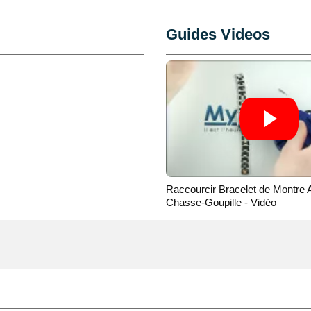
au d'un boîtier de garde-
Guides Videos
ser un
set d'outil montre,
 vous souhaitez dégager
 mm de montre se
age
montre Geneva
.
bracelet montre usé ou
de bracelet acier
 est réalisé à l'aide
 fait afin de s'assortir
Raccourcir Bracelet de Montre 
e d'une longueur de 20
Chasse-Goupille - Vidéo
 de faire concorder ce
uteur d'un boîtier de
 montre au moyen de