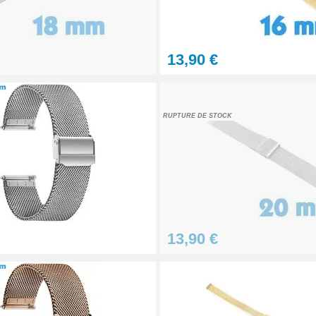
13,90 €
éparation Kit Horlogerie
RUPTURE DE STOCK
acement pour bracelet montre métal
paration montre pas cher
13,90 €
ntre