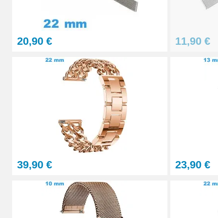
1,90 €
20,90 €
11,90 €
Lot Outils Montre 12 pièces + Sacoche - R
32,90 €
Kit chasse-goupille + 5 pointes de rempl
6,90 €
Kit démonter / remonter bracelet métal ré
39,90 €
23,90 €
10,90 €
Chasse-Clou pas cher pour réparation mo
4,90 €