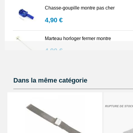
Chasse-goupille montre pas cher
4,90 €
Marteau horloger fermer montre
4,90 €
Kit raccourcir bracelet de montre métal
Dans la même catégorie
5,90 €
Chasse-goupille Manuel réparation montr
RUPTURE DE STOC
1,90 €
Bloc plastique pour maintenir bracelet