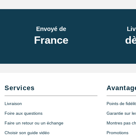
Kit Reparer Bracelet Montre Metal
23,90 €
Envoyé de
Liv
France
dè
Bloc Support - Outil Reparation Bracelet 
5,90 €
Kit Chasse Goupille Montre diam. 0,40 à
44,90 €
Services
Avantag
Kit Ajuster un Bracelet Acier
Livraison
Points de fidéli
36,90 €
Foire aux questions
Garantie sur l
Faire un retour ou un échange
Montres pas c
Kit Réparation Montre Multifonction
Choisir son guide vidéo
Promotions