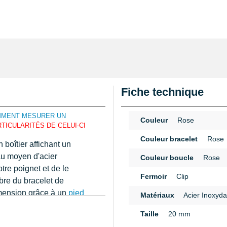
Fiche technique
MMENT MESURER UN
Couleur
Rose
TICULARITÉS DE CELUI-CI
Couleur bracelet
Rose
boîtier affichant un
u moyen d'acier
Couleur boucle
Rose
tre poignet et de le
Fermoir
Clip
ibre du bracelet de
imension grâce à un
pied
Matériaux
Acier Inoxyda
que au guide écrit.
n
Taille
20 mm
ger comporte une boucle