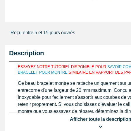
Reçu entre 5 et 15 jours ouvrés
Description
ESSAYEZ NOTRE TUTORIEL DISPONIBLE POUR
SAVOIR CO
BRACELET POUR MONTRE
SIMILAIRE EN RAPPORT DES PAR
Ce beau bracelet montre se rattache uniquement sur un 
entrecorne d'une largeur de 20 mm maximum. Conçu a
inoxydable pour facilement s'assortir aux courbes de vo
retenir proprement. Si vous choisissez d'évaluer le cal
montre que vous essayez de réparer, déterminez la d
à coulisse à lecture digitale
ou une règle graduée identi
Afficher toute la descriptio
Fabriqué avec de l'acier inoxydable, ce produit horlo