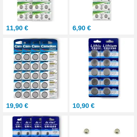
4,90 €
Kit - Changer la pile d'une
11,90 €
6,90 €
montre - réparation pas chère
10,90 €
À configurer
Kit réparation montre : Changer
la pile d'un fond vissé
8,90 €
19,90 €
10,90 €
À configurer