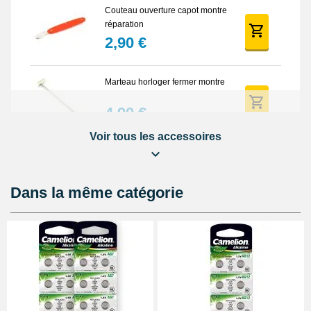
Type : Batterie au lithium
Couteau ouverture capot montre
Nom : CR1220
réparation
Voltage : 3V
2,90 €
Hauteur: 2 mm
Diamètre: 12 mm
Poids: 1,9 g
Marteau horloger fermer montre
4,90 €
Voir tous les accessoires
Outil soulever couvercle arrière
montre
4,90 €
Dans la même catégorie
Pince antistatique montre pas
chère
5,90 €
Balle synthétique pas chère
ouverture montre fond vissé