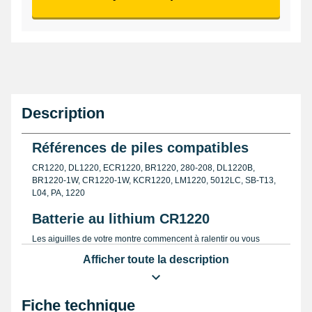
Description
Références de piles compatibles
CR1220, DL1220, ECR1220, BR1220, 280-208, DL1220B,
BR1220-1W, CR1220-1W, KCR1220, LM1220, 5012LC, SB-T13,
L04, PA, 1220
Batterie au lithium CR1220
Les aiguilles de votre montre commencent à ralentir ou vous
devez la remonter de plus en plus souvent ? Une fois que vous
Afficher toute la description
vous êtes assuré d'avoir la bonne référence de pile, achetez cette
batterie lithium CR1220 garantie longue durée. N'hésitez pas à
consulter la catégorie des piles afin de trouver la
pile de montre
Fiche technique
correspondant au modèle souhaité.