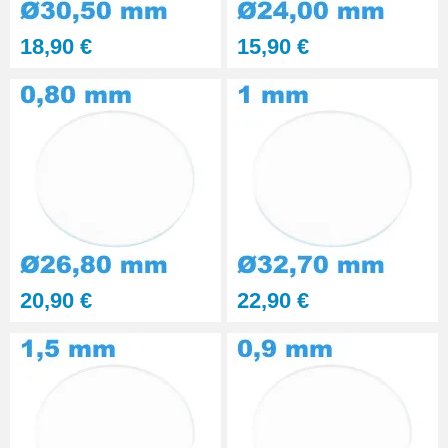
Kit polissage pâte diamantée
18,90 €
15,90 €
matériaux durs 6 seringues
RUPTURE DE STOCK
29,90 €
Presse Boitier Montre Verre
60,90 €
Pince pour Changer un Verre de
Montre
41,90 €
20,90 €
22,90 €