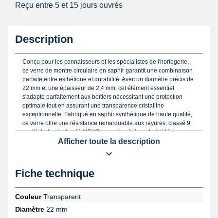
Reçu entre 5 et 15 jours ouvrés
Description
Conçu pour les connaisseurs et les spécialistes de l'horlogerie,
ce verre de montre circulaire en saphir garantit une combinaison
parfaite entre esthétique et durabilité. Avec un diamètre précis de
22 mm et une épaisseur de 2,4 mm, cet élément essentiel
s'adapte parfaitement aux boîtiers nécessitant une protection
optimale tout en assurant une transparence cristalline
exceptionnelle. Fabriqué en saphir synthétique de haute qualité,
ce verre offre une résistance remarquable aux rayures, classé 9
sur l'échelle de dureté MOHS, ce qui en fait un choix idéal pour
les montres de prestige ou les pièces anciennes nécessitant une
Afficher toute la description
restauration fiable et durable.
Pour un ajustement précis lors de la pose, il est recommandé
Fiche technique
d'utiliser un
pied à coulisse
, qui permettra de vérifier avec
exactitude la mesure du diamètre, évitant ainsi toute erreur
d'installation. Par exemple, dans le cas d'une montre vintage ou
Couleur
Transparent
d'une pièce provenant de marques telles que Montblanc,
Diamètre
22 mm
Junghans ou Christopher Ward, chaque millimètre compte pour