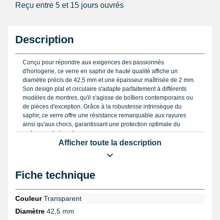
Reçu entre 5 et 15 jours ouvrés
Description
Conçu pour répondre aux exigences des passionnés
d'horlogerie, ce verre en saphir de haute qualité affiche un
diamètre précis de 42,5 mm et une épaisseur maîtrisée de 2 mm.
Son design plat et circulaire s'adapte parfaitement à différents
modèles de montres, qu'il s'agisse de boîtiers contemporains ou
de pièces d'exception. Grâce à la robustesse intrinsèque du
saphir, ce verre offre une résistance remarquable aux rayures
ainsi qu'aux chocs, garantissant une protection optimale du
cadran sur le long terme.
Afficher toute la description
Pour assurer une installation sans faille, il est indispensable de
choisir un verre dont le diamètre correspond exactement à celui
du boîtier. Pour cela, munissez-vous d'un
pied a coulisse digital
,
Fiche technique
outil de précision idéal pour obtenir une mesure fiable et éviter
tout risque d'incompatibilité. Si vous souhaitez retirer un ancien
verre, la
pince de verre
spécifique facilite cette opération délicate,
Couleur
Transparent
évitant ainsi d'endommager le boîtier ou le mécanisme interne.
Diamètre
42,5 mm
Lorsque vient le moment de fixer le nouveau verre, l'application