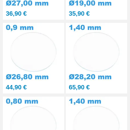
Kit polissage pâte diamantée
36,90 €
35,90 €
matériaux durs 6 seringues
RUPTURE DE STOCK
29,90 €
Presse Boitier Montre Verre
60,90 €
Pince pour Changer un Verre de
Montre
41,90 €
44,90 €
65,90 €