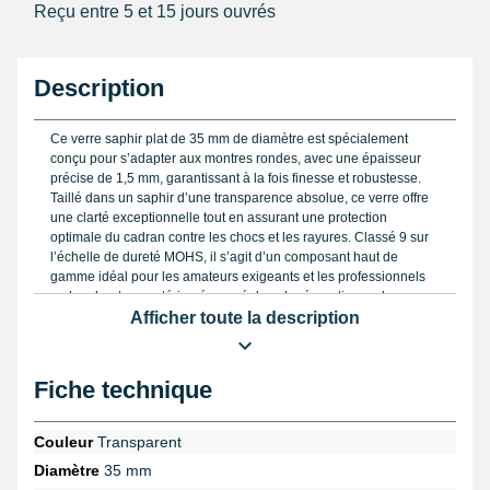
Reçu entre 5 et 15 jours ouvrés
Description
Ce verre saphir plat de 35 mm de diamètre est spécialement
conçu pour s’adapter aux montres rondes, avec une épaisseur
précise de 1,5 mm, garantissant à la fois finesse et robustesse.
Taillé dans un saphir d’une transparence absolue, ce verre offre
une clarté exceptionnelle tout en assurant une protection
optimale du cadran contre les chocs et les rayures. Classé 9 sur
l’échelle de dureté MOHS, il s’agit d’un composant haut de
gamme idéal pour les amateurs exigeants et les professionnels
recherchant un matériau éprouvé dans la réparation ou la
restauration de pièces horlogères précises.
Afficher toute la description
Pour un usage adapté, notamment lors du remplacement d’un
verre sur une montre ancienne ou une montre de collection, un
Fiche technique
contrôle rigoureux du diamètre est indispensable. Nous
recommandons l’emploi d’un
pied à coulisse digital
qui permettra
de mesurer avec précision l’ouverture du boîtier et d’éviter tout
Couleur
Transparent
risque d’erreur lors de la commande. Le montage est facilité si
Diamètre
35 mm
l’on dispose d’outils adéquats, tels qu’une
pince pour verre
,