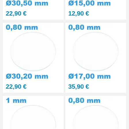
Kit polissage pâte diamantée
22,90 €
12,90 €
matériaux durs 6 seringues
RUPTURE DE STOCK
29,90 €
Presse Boitier Montre Verre
60,90 €
Pince pour Changer un Verre de
Montre
41,90 €
22,90 €
35,90 €