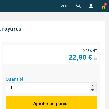
0
AIDE
x rayures
19,08 € HT
22,90 €
ttc
Quantité
Ajouter au panier