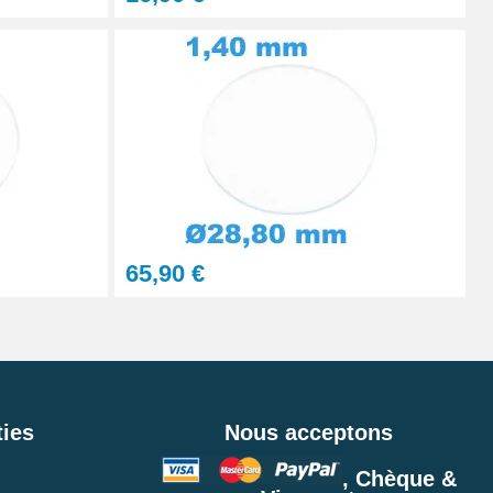
65,90 €
ies
Nous acceptons
, Chèque &