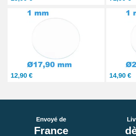
12,90 €
14,90 €
Envoyé de
Liv
France
dè