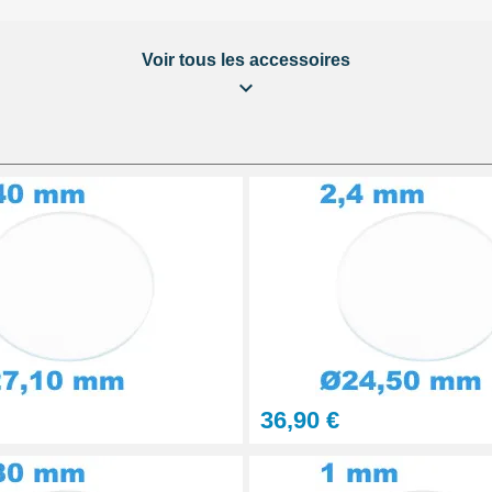
Voir tous les accessoires
ière
aration Montre et Bijou
36,90 €
urs 6 seringues