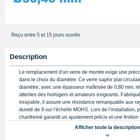
Reçu entre 5 et 15 jours ouvrés
Description
Le remplacement d'un verre de montre exige une préc
dans le choix du diamètre. Ce verre saphir plat circul
diamètre, avec une épaisseur maîtrisée de 0,80 mm, r
attentes des horlogers et amateurs exigeants. Fabriqu
inrayable, il assure une résistance remarquable aux ray
dureté de 9 sur l'échelle MOHS. Lors de l'installation, p
chanfreiné garantit un ajustement précis et une finitio
pour la remise en état d'un boîtier. Une mesure rigoureu
Afficher toute la descriptio
pied à coulisse digital
, est indispensable avant toute in