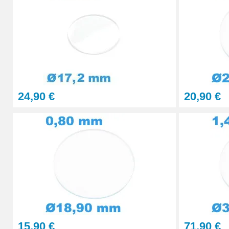
Presse Boitier Montre Verre
60,90 €
Pince pour Changer un Verre de Montre
41,90 €
24,90 €
20,90 €
15,90 €
71,90 €