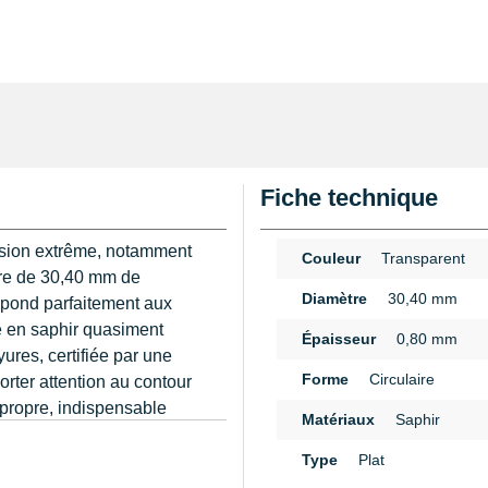
Fiche technique
ision extrême, notamment
Couleur
Transparent
aire de 30,40 mm de
Diamètre
30,40 mm
épond parfaitement aux
é en saphir quasiment
Épaisseur
0,80 mm
ures, certifiée par une
Forme
Circulaire
orter attention au contour
n propre, indispensable
Matériaux
Saphir
se, facilitée grâce au
n
tervention.
Type
Plat