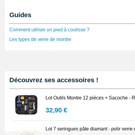
Pour extraire soigneusement l'ancien verre, la
pince de
précieux. Une fois le verre positionné, appliquer la coll
Guides
précision optimise la fixation, tandis qu'une
lentille pou
inspection fine du résultat. De nombreux horlogers fon
Comment utiliser un pied à coulisse ?
loupe
afin de maintenir la loupe en position et travaill
Les types de verre de montre
stabilité.
Enfin, protéger l'espace de travail est crucial. Le
sous-
Bergeon 7808N
offre une surface adéquate, garantissan
sécurité de l'atelier. Ce verre saphir plat s'adapte aux
offrant non seulement une netteté optimale mais aussi 
Découvrez ses accessoires !
exceptionnelle. Le soin apporté à cette étape fait toute
restauration réussie, assurant une longue vie à votre m
Lot Outils Montre 12 pièces + Sacoche - R
32,90 €
Lot 7 seringues pâte diamant - polir verre