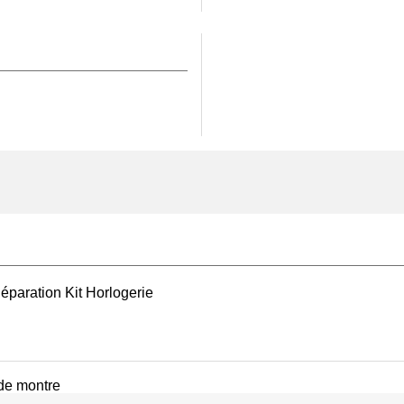
 verre
se révèle un outil
e avec aiguille de
r verre
garantit une
t confiance au
porte-
er avec une meilleure
main bureau noir
t la propreté et la
 montres prestigieuses,
une durabilité
 la différence dans une
ontre.
éparation Kit Horlogerie
 de montre