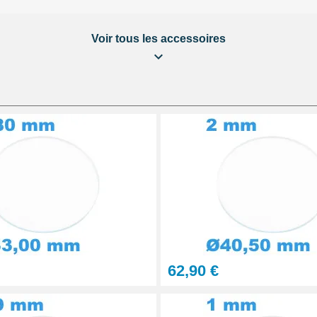
rvention en toute sécurité
Voir tous les accessoires
ière
aration Montre et Bijou
62,90 €
urs 6 seringues