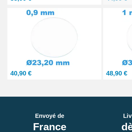
40,90 €
48,90 €
Envoyé de
Liv
France
dè