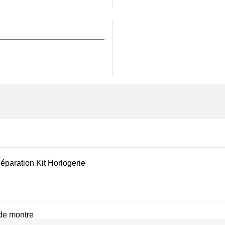
r un
pied à coulisse
vention. Lors du
 grâce à la
pince
ritaire.
’utilisation d’une colle
roduit avec exactitude
 altération du verre ou du
complet d’outils
 travaux de précision dans
ntre contre les chocs et
saphir étant un matériau
éparation Kit Horlogerie
lui restituer tout son
t son adéquation avec le
nité de votre garde-temps.
quipement horloger
 de montre
tablis, protections et