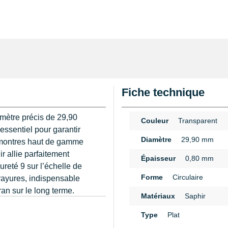
Fiche technique
iamètre précis de 29,90
Couleur
Transparent
ssentiel pour garantir
Diamètre
29,90 mm
s montres haut de gamme
r allie parfaitement
Épaisseur
0,80 mm
ureté 9 sur l’échelle de
Forme
Circulaire
ayures, indispensable
ran sur le long terme.
Matériaux
Saphir
n
 : un léger écart pourrait
Type
Plat
 fréquente de