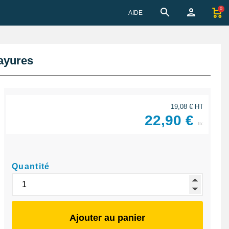
0
AIDE
rayures
19,08 € HT
22,90 €
ttc
Quantité
Ajouter au panier