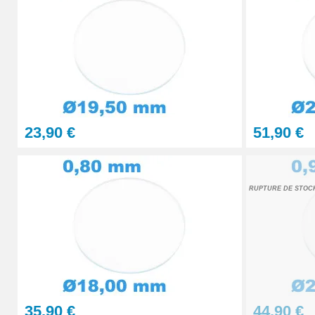
Presse Boitier Montre Verre
60,90 €
Pince pour Changer un Verre de Montre
41,90 €
23,90 €
51,90 €
RUPTURE DE STOC
35,90 €
44,90 €