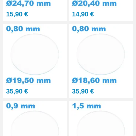
Kit polissage pâte diamantée
15,90 €
14,90 €
matériaux durs 6 seringues
RUPTURE DE STOCK
29,90 €
Presse Boitier Montre Verre
60,90 €
Pince pour Changer un Verre de
Montre
41,90 €
35,90 €
35,90 €