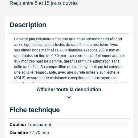
Reçu entre 5 et 15 jours ouvrés
Description
Le verre plat circulaire en saphir que nous présentons ici répond
aux exigences les plus strictes de qualité et de précision. Avec
ses dimensions maîtrisées – un diamètre exact de 27,70 mm et
une épaisseur fine de 0,80 mm – ce verre est parfaitement adapté
aux montres haut de gamme, garantissant une adaptation sans
faille au boîtier. Sa composition en saphir synthétique lui confère
une solidité remarquable, avec une dureté notée 9 sur l'échelle
MOHS, assurant une résistance exceptionnelle aux rayures et
aux chocs du quotidien.
Afficher toute la description
L'utilisation de ce type de verre est indispensable pour préserver
l'esthétique et la lisibilité du cadran, tout en offrant une
transparence optimale. Sa finition chanfreinée participe non
Fiche technique
seulement à l'élégance du produit, mais facilite également
l'assemblage au boîtier. Pour obtenir un ajustement parfait, il est
crucial d'effectuer une mesure précise du diamètre avec un outil
Couleur
Transparent
fiable : dans ce cas, le pied à coulisse digital est recommandé
Diamètre
27,70 mm
pour garantir la conformité de la taille et éviter tout risque