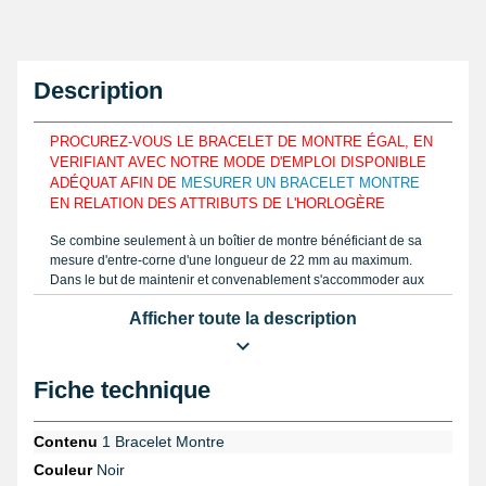
Description
PROCUREZ-VOUS LE BRACELET DE MONTRE ÉGAL, EN
VERIFIANT AVEC NOTRE MODE D'EMPLOI DISPONIBLE
ADÉQUAT AFIN DE
MESURER UN BRACELET MONTRE
EN RELATION DES ATTRIBUTS DE L'HORLOGÈRE
Se combine seulement à un boîtier de montre bénéficiant de sa
mesure d'entre-corne d'une longueur de 22 mm au maximum.
Dans le but de maintenir et convenablement s'accommoder aux
courbes de votre poignet, le produit est conçu au moyen de cuir
Afficher toute la description
véritable de veau lisse. Évaluez la mensuration de votre bracelet
à réparer tel que notre guide en vidéo disponible avec un
pied à
coulisse à lecture digitale
et prenez la longueur exacte. Le beau
bracelet est composé de 6 perforations afin de pouvoir s'ajuster à
Fiche technique
différentes formats au poignet et au plus grand nombre
d'utilisateur. C'est un article cuir véritable de veau lisse et une
apparence cuir lisse. Ce produit horloger 22 mm est neuf et noir
Contenu
1 Bracelet Montre
exhibe ses surpiqûres noirs apparentes. Le bracelet pour montre
Couleur
Noir
22 mm a une épaisseur de 4,3 mm et est épais.