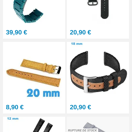
Outil pointeau de pose suisse
professionnel BERGEON
28,90 €
39,90 €
20,90 €
Pointeau de Pose Tête
Interchangeable
9,90 €
Kit Réparation Montre
Multifonction
23,90 €
8,90 €
20,90 €
RUPTURE DE STOCK