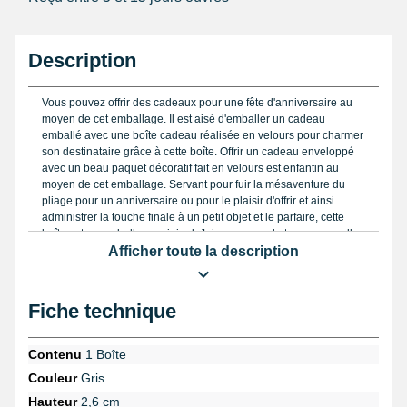
Description
Vous pouvez offrir des cadeaux pour une fête d'anniversaire au
moyen de cet emballage. Il est aisé d'emballer un cadeau
emballé avec une boîte cadeau réalisée en velours pour charmer
son destinataire grâce à cette boîte. Offrir un cadeau enveloppé
avec un beau paquet décoratif fait en velours est enfantin au
moyen de cet emballage. Servant pour fuir la mésaventure du
pliage pour un anniversaire ou pour le plaisir d'offrir et ainsi
administrer la touche finale à un petit objet et le parfaire, cette
boîte est un emballage original. Joignez-y une lettre personnelle
à fabriquer soi même grâce à plusieurs couleurs, il est aisé de
Afficher toute la description
composer une idée cadeau originale. Dispensez-vous les
galères du pliage et constituez un joli paquet pour passer de
joyeuses festivités au moyen de cet emballage grise qui permet
Fiche technique
de ne pas employer de papier cadeau. Cette boîte est grise. En
longueur, ce genre de boîte en velours mesure 21,0cm, 5,5cm en
largeur et 2,6cm en hauteur. L'emballage sert à donner une
Contenu
1 Boîte
montre par exemple à l'aide de sa forme.
Couleur
Gris
Conseil créatif :
offrez une boîte cadeau totalement
Hauteur
2,6 cm