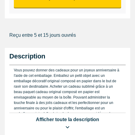
Reçu entre 5 et 15 jours ouvrés
Description
Vous pouvez donner des cadeaux pour un joyeux anniversaire à
l'aide de cet emballage. Emballez un petit objet avec un
emballage décoratif original composé en papier dans le but de
ravir son destinataire. Acheter un cadeau sublimé grâce à un
beau paquet cadeau original composé en papier est
envisageable au moyen de la boîte. Pouvant administrer la
touche finale à des jolis cadeaux et les perfectionner pour un
anniversaire ou pour le plaisir d'offrir, l'emballage est un
emballage original. Il est simple de composer une idée cadeau
attentionnée, pour cela attachez-y une petite note sympathique à
Afficher toute la description
fabriquer vous-même à l'aide de. La boîte de couleur marron,
permet de vous passer de papier cadeau, échapper à l'enfer du