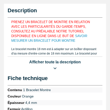
Description
PRENEZ UN BRACELET DE MONTRE EN RELATION
AVEC LES PARTICULARITÉS DU GARDE-TEMPS,
CONSULTEZ AU PRÉALABLE NOTRE TUTORIEL
DISPONIBLE EN LIGNE DANS LE BUT DE
SAVOIR
MESURER UN BRACELET POUR MONTRE
Le bracelet montre 18 mm est à adapter sur un boîtier disposant
d'sa mesure d'entre-corne de 18 mm maximum. Le bracelet pour
montre est constitué grâce à du cuir véritable de veau de luxe afin
Afficher toute la description
de se combiner aux pourtours d'un poignet. Déterminez la
mensuration exacte de votre bracelet pour montre que vous avez
envie de réparer, prenez la largeur à l'aide d'une règle ou un
pied
à coulisse électronique
tel que le tutoriel vidéo gratuitement sur
Fiche technique
notre boutique. Comportant 7 niveaux de réglage dans le but
d'avoir la faculté de s'appliquer avec diverses mensurations, le
bracelet pour montre 18 mm s'associe à davantage de personne.
Contenu
1 Bracelet Montre
Le beau bracelet montre montre une texture cuir crocodile. Ses
Couleur
Orange
surpiqûres oranges sont apparentes. La taille en épaisseur du
bracelet de montre est de 4,4 mm et est épais.
Épaisseur
4,4 mm
Fermoir
Ardillon