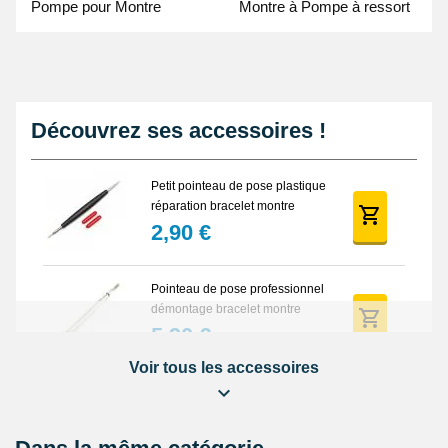
Pompe pour Montre
Montre à Pompe à ressort
- Guide Vidéo
Découvrez ses accessoires !
Petit pointeau de pose plastique
réparation bracelet montre
2,90 €
Pointeau de pose professionnel
démontage bracelet montre
5,90 €
Voir tous les accessoires
Lot Outils Montre 12 pièces +
Sacoche - Réparation Kit
Horlogerie
32,90 €