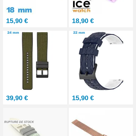
professionnel BERGEON
28,90 €
15,90 €
18,90 €
Pointeau de Pose Tête
Interchangeable
9,90 €
Kit Réparation Montre
Multifonction
23,90 €
39,90 €
15,90 €
RUPTURE DE STOCK