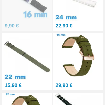
Outil pointeau de pose suisse
professionnel BERGEON
28,90 €
9,90 €
22,90 €
Pointeau de Pose Tête
Interchangeable
9,90 €
Kit Réparation Montre
Multifonction
23,90 €
15,90 €
29,90 €