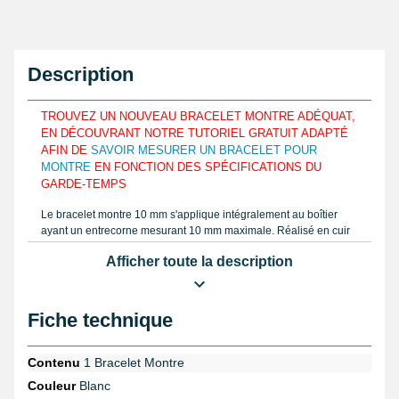
Description
TROUVEZ UN NOUVEAU BRACELET MONTRE ADÉQUAT,
EN DÉCOUVRANT NOTRE TUTORIEL GRATUIT ADAPTÉ
AFIN DE
SAVOIR MESURER UN BRACELET POUR
MONTRE
EN FONCTION DES SPÉCIFICATIONS DU
GARDE-TEMPS
Le bracelet montre 10 mm s'applique intégralement au boîtier
ayant un entrecorne mesurant 10 mm maximale. Réalisé en cuir
véritable de veau lisse, ce produit horloger 10 mm peut servir
Afficher toute la description
dans le but de s'harmoniser aux lignes d'un poignet et de
idéalement le garder. Déterminez la dimension grâce à une règle
ou un
pied à coulisse
et prenez la taille de votre bracelet de
montre à utiliser. Dans le but d'avoir la faculté de s'adapter avec
Fiche technique
différents calibres sur un poignet, cet article compte 6 perçages et
convient à davantage de personne. Le bracelet 10 mm cuir
véritable de veau lisse montre un aspect cuir lisse. Le bracelet
Contenu
1 Bracelet Montre
cuir véritable de veau lisse blanc a ses coutures visibles.
Couleur
Blanc
L'épaisseur de cet article de réparation horloger est de 2,5 mm et