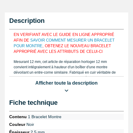
Description
EN VERIFIANT AVEC LE GUIDE EN LIGNE APPROPRIÉ
AFIN DE
SAVOIR COMMENT MESURER UN BRACELET
POUR MONTRE
, OBTENEZ LE NOUVEAU BRACELET
APPROPRIÉ AVEC LES ATTRIBUTS DE CELUI-CI
Mesurant 12 mm, cet article de réparation horloger 12 mm
convient intégralement à hauteur d'un boîtier d'une montre
dévoilant un entre-corne similaire. Fabriqué en cuir véritable de
veau lisse, le bracelet pour montre est adopté dans le but de
Afficher toute la description
s'adapter aux formes de votre poignet et de proprement le
assembler. Évaluez la mesure avec un
pied à coulisse
comme
notre guide disponible sur notre boutique et mesurez la
mensuration exacte du bracelet à réparer. Dans le but d'être apte
Fiche technique
à s'accomoder sur divers gabarits au niveau d'un poignet, cet
article est muni de 6 trous et s'installe à davantage de personne.
Le bracelet montre 12 mm en cuir véritable de veau lisse
Contenu
1 Bracelet Montre
présente une texture cuir lisse. De couleur noire, les coutures
Couleur
Noir
sont présentes et sont noirs. L'épaisseur du bracelet est de 2,5
mm et est épais.
Épaisseur
2,5 mm