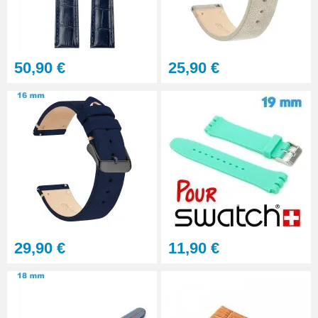
Outil pointeau de pose suisse
professionnel BERGEON
28,90 €
50,90 €
25,90 €
Pointeau de Pose Tête
Interchangeable
9,90 €
Kit Réparation Montre
Multifonction
23,90 €
29,90 €
11,90 €