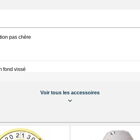
ation pas chère
n fond vissé
Voir tous les accessoires
éparation Kit Horlogerie
tils