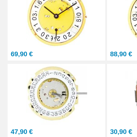
32,90 €
Kit Réparation Montre Multifonction
23,90 €
69,90 €
88,90 €
Sacoche Outils Horlogerie complet de Rép
45,90 €
47,90 €
30,90 €