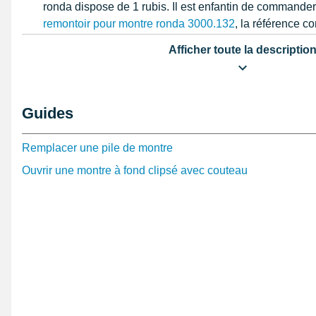
ronda dispose de 1 rubis. Il est enfantin de commande
remontoir pour montre ronda 3000.132
, la référence c
tige de remontoir ( appelée aussi stem ). À l'aide d'une
Afficher toute la descriptio
remontoir
assemblée, vous pouvez accroître le diamètr
Il est essentiel d'avoir accès à l'intérieur de le garde-te
des outils de réparation montre comme le kit
Kit Répar
Guides
Multifonction
, si vous souhaitez changer le mouvement 
tâche. Le calibre de montre permet d'indiquer l'heure et 
Remplacer une pile de montre
fonctionnalités comme les montres de la page
montre 
Ouvrir une montre à fond clipsé avec couteau
arrache aiguille montre automatique piston
proposé à l'
outil horloger pas cher
de notre site internet, enlevez le
montre si vous décidez de les ajuster sur le nouveau m
est facile de dépanner une montre avec ce calibre mo
Vous trouverez sur My-Montre.com différentes
aiguille
choisissez de les mettre sur ce mouvement d'horlogeri