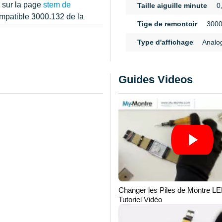
r sur la page
stem de
Taille aiguille minute
0
ompatible 3000.132 de la
Tige de remontoir
3000
rallonge tige de
n
e de la stem.
Type d'affichage
Analo
mps en priorité à l'aide
ation Montre
Guides Videos
et vous servir dans la
d'utiliser les
Alarme
. Avec votre
achat sur la catégorie
s aiguilles de votre
ouvement d'horlogerie. Il
ntre de la marque Ronda.
s pour montre
, si vous
e.
Changer les Piles de Montre LE
Tutoriel Vidéo