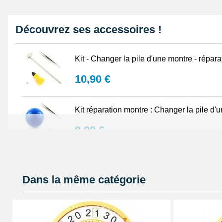
Découvrez ses accessoires !
Kit - Changer la pile d'une montre - répar
10,90 €
Kit réparation montre : Changer la pile d'u
8,90 €
Lot Outils Montre 12 pièces + Sacoche - R
Dans la même catégorie
32,90 €
Sacoche pour réparation de montre - 12 ou