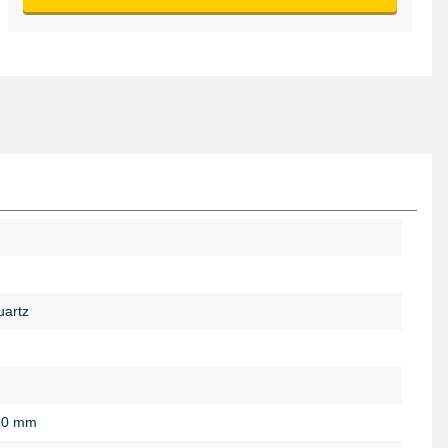
artz
20 mm