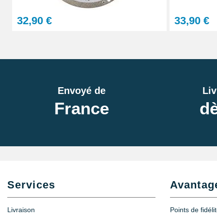
32,90 €
33,90 €
Envoyé de
Liv
France
dè
Services
Avantag
Livraison
Points de fidéli