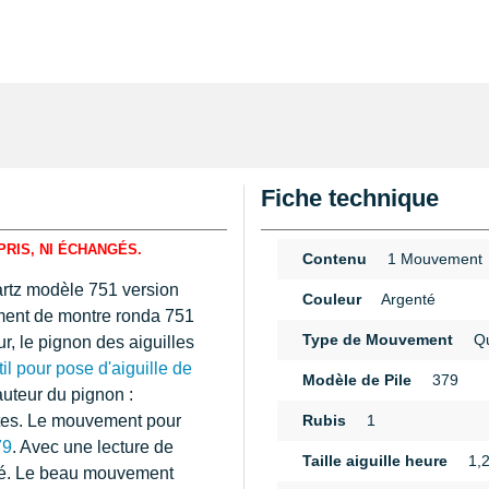
Fiche technique
PRIS, NI ÉCHANGÉS.
Contenu
1 Mouvement
artz modèle 751 version
Couleur
Argenté
ment de montre ronda 751
Type de Mouvement
Qu
r, le pignon des aiguilles
til pour pose d'aiguille de
Modèle de Pile
379
uteur du pignon :
tes. Le mouvement pour
Rubis
1
79
. Avec une lecture de
Taille aiguille heure
1,
nté. Le beau mouvement