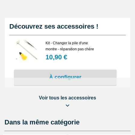
Découvrez ses accessoires !
Kit - Changer la pile d'une
montre - réparation pas chère
10,90 €
À configurer
Voir tous les accessoires
Kit réparation montre : Changer
la pile d'un fond vissé
8,90 €
Dans la même catégorie
À configurer