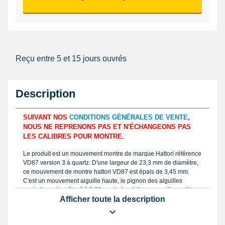
Reçu entre 5 et 15 jours ouvrés
Description
SUIVANT NOS
CONDITIONS GÉNÉRALES DE VENTE
,
NOUS NE REPRENONS PAS ET N'ÉCHANGEONS PAS
LES CALIBRES POUR MONTRE.
Le produit est un mouvement montre de marque Hattori référence
VD87 version 3 à quartz. D'une largeur de 23,3 mm de diamètre,
ce mouvement de montre hattori VD87 est épais de 3,45 mm.
C'est un mouvement aiguille haute, le pignon des aiguilles
centrales est surélevé à 1,80mm de haut. Au moyen d'un
outil
Afficher toute la description
horotec pour aiguilles 0,8 mm
adaptez des aiguilles à hauteur du
pignon :. Ce mouvement de montre hattori VD87 fonctionne grâce
à une
pile de montre 377
. Affichant un dateur à 2h, ce genre de