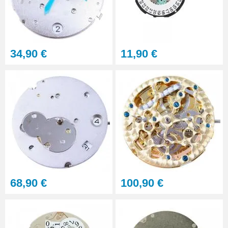
Sacoche Outils Horlogerie
complet de Réparation - 13
pièces
45,90 €
34,90 €
11,90 €
68,90 €
100,90 €