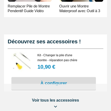
Remplacer Pile de Montre
Ouvrir une Montre
Pendentif Guide Vidéo
Waterproof avec Outil à 3
broches Guide Vidéo
Découvrez ses accessoires !
Kit - Changer la pile d'une
montre - réparation pas chère
10,90 €
À configurer
Voir tous les accessoires
Kit réparation montre : Changer
la pile d'un fond vissé