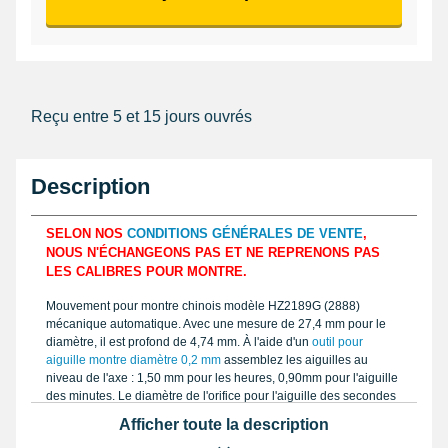
Reçu entre 5 et 15 jours ouvrés
Description
SELON NOS
CONDITIONS GÉNÉRALES DE VENTE
,
NOUS N'ÉCHANGEONS PAS ET NE REPRENONS PAS
LES CALIBRES POUR MONTRE.
Mouvement pour montre chinois modèle HZ2189G (2888)
mécanique automatique. Avec une mesure de 27,4 mm pour le
diamètre, il est profond de 4,74 mm. À l'aide d'un
outil pour
aiguille montre diamètre 0,2 mm
assemblez les aiguilles au
niveau de l'axe : 1,50 mm pour les heures, 0,90mm pour l'aiguille
des minutes. Le diamètre de l'orifice pour l'aiguille des secondes
mesure 0,20mm. Le produit est un calibre squelette montre
Afficher toute la description
HZ2189G (2888) qui marche grâce à un système automatique et