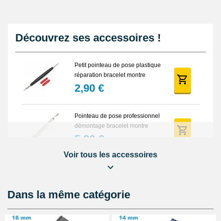
Découvrez ses accessoires !
Petit pointeau de pose plastique
réparation bracelet montre
2,90 €
Pointeau de pose professionnel
démontage bracelet montre
5,90 €
Voir tous les accessoires
Lot Outils Montre 12 pièces +
Sacoche - Réparation Kit
Horlogerie
32,90 €
Dans la même catégorie
Kit Réparation Bracelet Montre 2