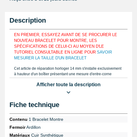
Description
EN PREMIER, ESSAYEZ AVANT DE SE PROCURER LE
NOUVEAU BRACELET POUR MONTRE, LES
SPÉCIFICATIONS DE CELUI-CI AU MOYEN D'LE
TUTORIEL CONSULTABLE EN LIGNE POUR
SAVOIR
MESURER LA TAILLE D'UN BRACELET
Cet article de réparation horloger 14 mm s'installe exclusivement
à hauteur d'un boîtier présentant une mesure d'entre-corne
mesurant 14 mm au maximum. Le produit 14 mm est constitué
Afficher toute la description
avec du cuir véritable luxe de veau afin de simplement se
combiner aux lignes d'un poignet. Mesurez la dimension d'un
bracelet de montre en réparation tel que notre mode d'emploi
disponible grâce à un
pied à coulisse
ou une règle graduée et
Fiche technique
offrez-vous la largeur. Se logeant à différentes largeurs, cet article
de réparation horloger cuir véritable luxe de veau a 7
perforations. L'aspect de cet article de réparation montre est cuir
Contenu
1 Bracelet Montre
autruche. Ce produit horloger cuir véritable luxe de veau est neuf
Fermoir
Ardillon
et d'apparence rouge bordeaux présente ses surpiqûres rouge
bordeauxs visibles. Cet article 14 mm est rembourré avec une
Matériaux
Cuir Synthétique