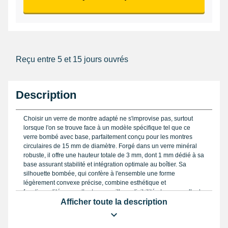
Reçu entre 5 et 15 jours ouvrés
Description
Choisir un verre de montre adapté ne s'improvise pas, surtout
lorsque l'on se trouve face à un modèle spécifique tel que ce
verre bombé avec base, parfaitement conçu pour les montres
circulaires de 15 mm de diamètre. Forgé dans un verre minéral
robuste, il offre une hauteur totale de 3 mm, dont 1 mm dédié à sa
base assurant stabilité et intégration optimale au boîtier. Sa
silhouette bombée, qui confère à l'ensemble une forme
légèrement convexe précise, combine esthétique et
fonctionnalité, permettant une meilleure lisibilité et une excellente
résistance aux chocs légers.
Afficher toute la description
Dans le cadre d'un remplacement, il est essentiel de bien
mesurer l'espace disponible avec précision. L'utilisation d'un
pied