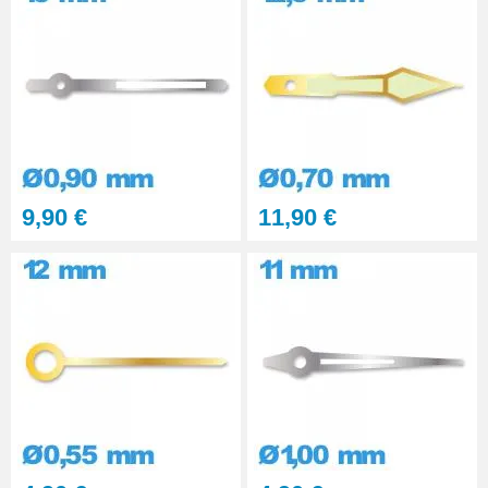
Montre - diam. 0.50 et 1.00
35,90 €
Outil pour Pose d'Aiguille de
Montre - 0.50 et 1.00 mm
7,90 €
Outil pour remettre Aiguille
9,90 €
11,90 €
Montre - 0,80 / 1,50 mm
7,90 €
Outil pour Aiguille Montre
diamètre 0,2 mm
7,90 €