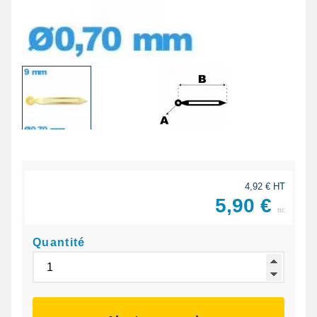
4,92 € HT
5,90 €
ttc
Quantité